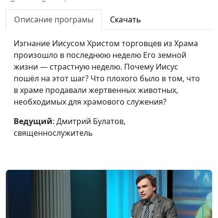
Путь на Голгофу.
Дмитрий Булатов,
#6
Распятие Христа
священнослужитель
Описание програмы
Скачать
Да будет воля Твоя
Александр Синицын,
#5
Изгнание Иисусом Христом торговцев из Храма
священнослужитель
произошло в последнюю неделю Его земной
жизни — страстную неделю. Почему Иисус
Предательство Иуды:
Виталий Киссер,
#4
пошёл на этот шаг? Что плохого было в том, что
современная проблема
священнослужитель
в храме продавали жертвенных животных,
Притчи Христа. Десять
Александр Синицын,
#3
необходимых для храмового служения?
дев
священнослужитель
Ведущий
: Дмитрий Булатов,
Изгнание торгующих
Дмитрий Булатов,
#2
священнослужитель
из храма
священнослужитель
Вход Господень в
Виталий Киссер,
#1
Иерусалим
священнослужитель