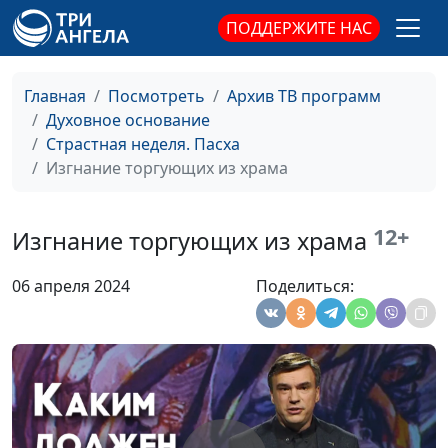
ПОДДЕРЖИТЕ НАС
Главная
Посмотреть
Архив ТВ программ
Духовное основание
Страстная неделя. Пасха
Изгнание торгующих из храма
Христос воскрес. Что
Виталий Киссер,
#16
изменилось?
священнослужитель
12+
Изгнание торгующих из храма
Иисус во гробе.
Александр Синицын,
#15
06 апреля 2024
Поделиться:
Субботний покой
священнослужитель
Путь на Голгофу.
Дмитрий Булатов,
#14
Распятие Христа
священнослужитель
Первое причастие
Александр Синицын,
#13
Христа с учениками
священнослужитель