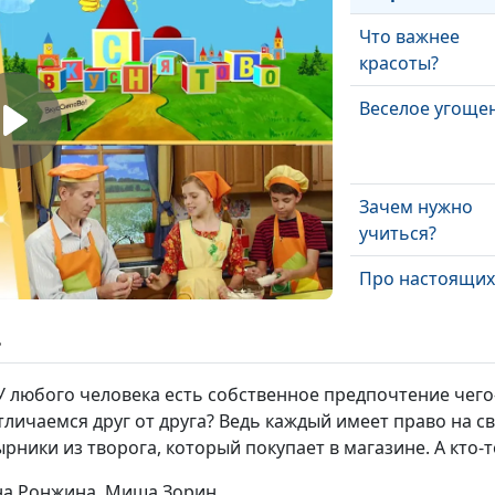
Что важнее
красоты?
Веселое угоще
Зачем нужно
учиться?
Про настоящих
мужчин
ь
Выбираем
. У любого человека есть собственное предпочтение чег
радоваться
тличаемся друг от друга? Ведь каждый имеет право на с
рники из творога, который покупает в магазине. А кто-т
Я люблю Родин
ена Ронжина, Миша Зорин