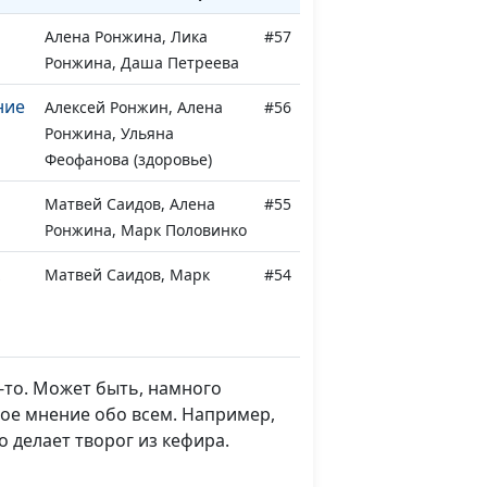
Алена Ронжина, Лика
#57
Ронжина, Даша Петреева
ние
Алексей Ронжин, Алена
#56
Ронжина, Ульяна
Феофанова (здоровье)
Матвей Саидов, Алена
#55
Ронжина, Марк Половинко
Матвей Саидов, Марк
#54
Половинко, Алексей
Ронжин
Алена Ронжина, Марк
#53
о-то. Может быть, намного
Половинко, Алексей
вое мнение обо всем. Например,
Ронжин
о делает творог из кефира.
у
Алексей Ронжин, Алена
#52