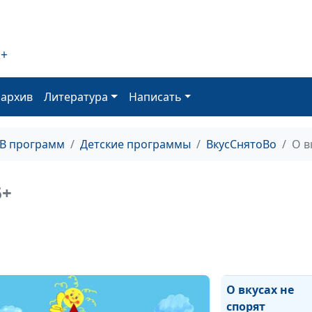
Салат «Подаро
2+
Печенье
«Пуговицы»
оархив
Литература
Написать
Божья любовь 
для всех
ТВ программ
Детские программы
ВкусСнятоВо
О в
Суп «Гаспачо»
+
Божья забота
О вкусах не
спорят