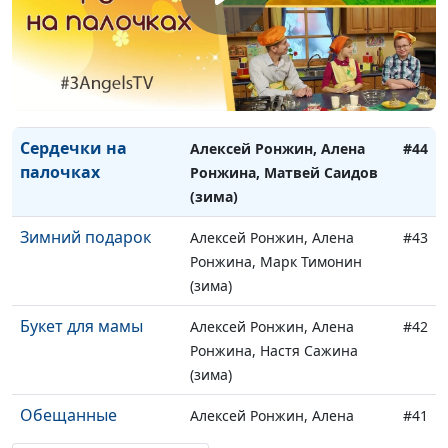
Феофанова
Блины-пирожки
Алексей Ронжин, Алена
#45
Ронжина, Лика Ронжина
(зима)
Сердечки на
Алексей Ронжин, Алена
#44
палочках
Ронжина, Матвей Саидов
(зима)
Зимний подарок
Алексей Ронжин, Алена
#43
Ронжина, Марк Тимонин
(зима)
Букет для мамы
Алексей Ронжин, Алена
#42
Ронжина, Настя Сажина
(зима)
Обещанные
Алексей Ронжин, Алена
#41
пирожки
Ронжина, Марк Тимонин