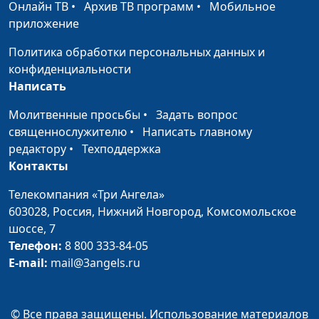
(белое)
Онлайн ТВ
•
Архив ТВ программ
•
Мобильное
приложение
Рождественские
Надя Малышева, Алена
#34
звезды
Ронжина, Егор Козуля
Политика обработки персональных данных и
(Рождество)
конфиденциальности
Написать
Мюсли
Алексей Ронжин, Алена
#33
Молитвенные просьбы
Ронжина, Егор Козуля
•
Задать вопрос
священнослужителю
•
(белое)
Написать главному
редактору
•
Техподдержка
Квашеная капуста
Алексей Ронжин, Алена
#32
Контакты
Ронжина, Егор Козуля
Телекомпания «Три Ангела»
(белое)
603028,
Россия, Нижний Новгород,
Комсомольское
Драники
Надя Мылышева, Витя
#31
шоссе, 7
Калягин, Алена Ронжина
Телефон:
8 800 333-84-05
E-mail:
mail@3angels.ru
Рецепт хорошего
Надя Мылышева, Витя
#30
настроения
Калягин, Алена Ронжина
© Все права защищены. Использование материалов
Медовые конфеты
Алексей Ронжин, Паша
#29