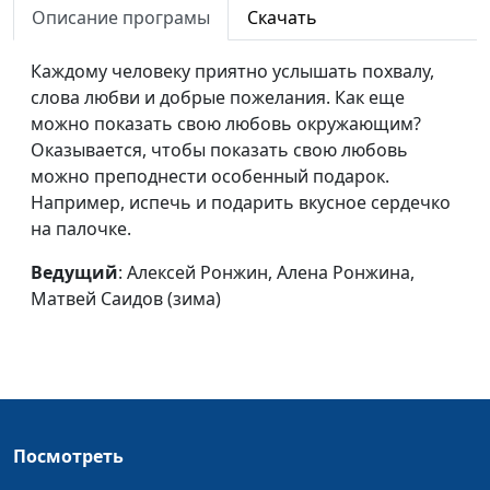
Описание програмы
Скачать
Торт для мамы
Алексей Ронжин, Алена
#40
Ронжина, Марк Тимонин
Каждому человеку приятно услышать похвалу,
слова любви и добрые пожелания. Как еще
Солдатская каша
Алексей Ронжин, Алена
#39
можно показать свою любовь окружающим?
Ронжина, Матвей Сергеев
Оказывается, чтобы показать свою любовь
можно преподнести особенный подарок.
Макаронный салат
Алексей Ронжин, Алена
#38
Например, испечь и подарить вкусное сердечко
Ронжина, Ника Бочкарева
на палочке.
Добрые дела
Алексей Ронжин, Алена
#37
Ведущий
: Алексей Ронжин, Алена Ронжина,
Ронжина, Рустам
Матвей Саидов (зима)
Матвиенко
Рождественское
Алексей Ронжин, Алена
#36
печенье
Ронжина, Ника Бочкарева
(Рождество)
Обещанные
Надя Малышева, Алена
#35
Посмотреть
оладьи
Ронжина, Витя Калягин