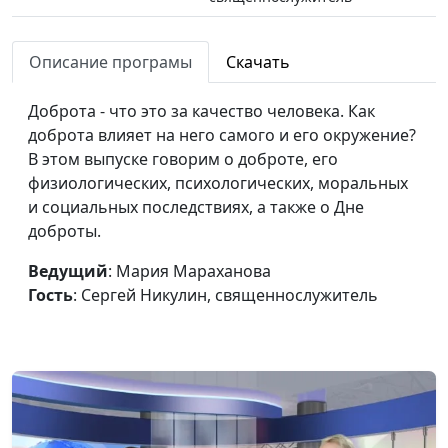
Всемирный день
Мария Мараханова,
#211008
психического
Описание програмы
Скачать
Сергей Никулин,
здоровья: здоровая
священнослужитель
психика -
Доброта - что это за качество человека. Как
благополучие
доброта влияет на него самого и его окружение?
общества
В этом выпуске говорим о доброте, его
физиологических, психологических, моральных
Международный
Мария Мараханова,
#211001
и социальных последствиях, а также о Дне
день пожилых людей:
Сергей Никулин,
доброты.
день уважения
священнослужитель
старости
Ведущий
: Мария Мараханова
Гость
: Сергей Никулин, священнослужитель
Всемирный день
Мария Мараханова,
#210924
сердца: здоровое
Сергей Парфенов,
сердце -
священнослужитель
качественная жизнь
Международный
Мария Мараханова,
#210917
день мира: день