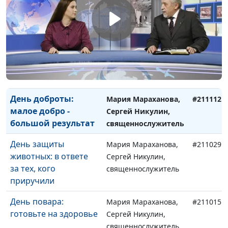
День матери: повод
Мария Мараханова,
#211126
сказать спасибо!
Сергей Никулин,
священнослужитель
О защите детей от
Мария Мараханова,
#211119
насилия и буллинга
Сергей Никулин,
священнослужитель
День доброты:
Мария Мараханова,
#211112
малое добро -
Сергей Никулин,
большой результат
священнослужитель
День защиты
Мария Мараханова,
#211029
животных: в ответе
Сергей Никулин,
за тех, кого
священнослужитель
приручили
День повара:
Мария Мараханова,
#211015
готовьте на здоровье
Сергей Никулин,
священнослужитель