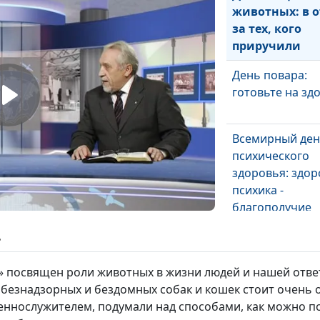
животных: в о
за тех, кого
приручили
День повара:
готовьте на зд
Всемирный де
психического
здоровья: здор
психика -
благополучие
общества
ь
Международны
день пожилых 
 посвящен роли животных в жизни людей и нашей ответ
день уважения
езнадзорных и бездомных собак и кошек стоит очень о
старости
еннослужителем, подумали над способами, как можно 