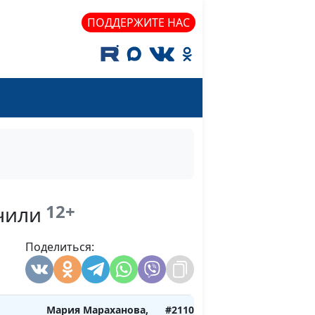
тной
Сергей Никулин,
ПОДДЕРЖИТЕ НАС
священнослужитель
: с
Мария Мараханова,
#211203
ых и
Сергей Никулин,
священнослужитель
овод
Мария Мараханова,
#211126
о!
Сергей Никулин,
священнослужитель
 от
Мария Мараханова,
#211119
инга
Сергей Никулин,
12+
чили
священнослужитель
 малое
Поделиться:
Мария Мараханова,
#211112
ой
Сергей Никулин,
священнослужитель
Мария Мараханова,
#211029