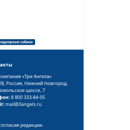
й
Мария Мараханова,
#210813
:
Сергей Никулин,
дых
священнослужитель
й
Мария Мараханова,
#210730
Сергей Никулин,
надзорные собаки
священнослужитель
такты
Мария Мараханова,
#210702
компания «Три Ангела»
охнуть
Сергей Никулин,
28,
Россия, Нижний Новгород,
священнослужитель
омольское шоссе, 7
фон:
8 800 333-84-05
Мария Мараханова,
#210625
il:
mail@3angels.ru
роще
Сергей Никулин,
священнослужитель
ссии
Мария Мараханова,
#210618
согласия редакции.