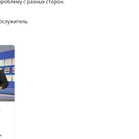
проблему с разных сторон.
Всемирный де
сердца: здоров
сердце -
нослужитель
качественная 
Международны
день мира: ден
укрепления ид
мира среди все
стран и народо
Всемирный де
предотвращен
самоубийств
в
День знаний: к
быть успешным
новом учебном
»