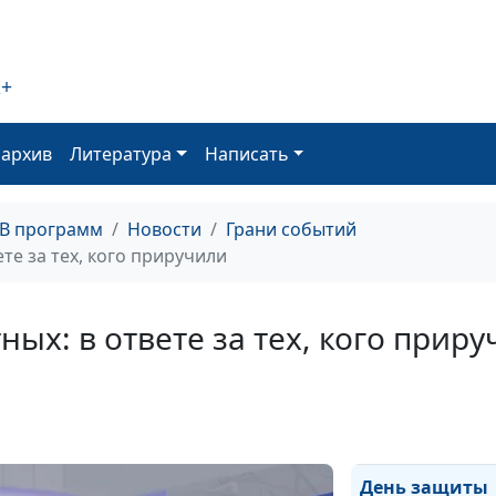
люди бескорыс
помощи
2+
День инвалидов
заботой о слаб
немощных
оархив
Литература
Написать
День матери: п
сказать спасиб
ТВ программ
Новости
Грани событий
те за тех, кого приручили
О защите детей
насилия и булл
ых: в ответе за тех, кого приру
День доброты:
добро - больш
результат
День защиты