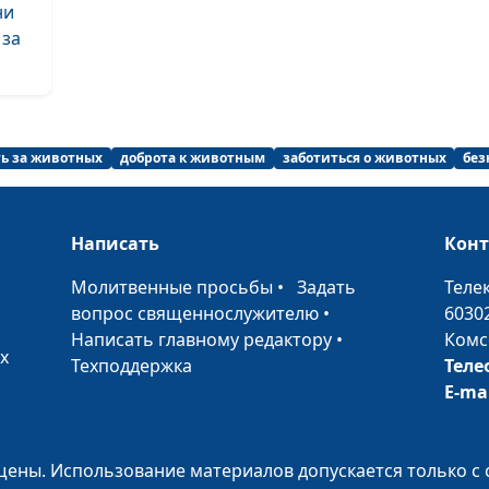
Международны
ни
день молодежи
 за
праздник моло
людей
Международны
день дружбы:
ть за животных
доброта к животным
заботиться о животных
без
величайшая
нравственная
ценность
Написать
Кон
Отпуск: как
•
Молитвенные просьбы
•
Задать
Теле
правильно отд
вопрос священнослужителю
•
6030
Написать главному редактору
•
Комс
х
Техподдержка
Теле
Профилактика
E-ma
наркомании: п
предупредить
День отца в Ро
ены. Использование материалов допускается только с 