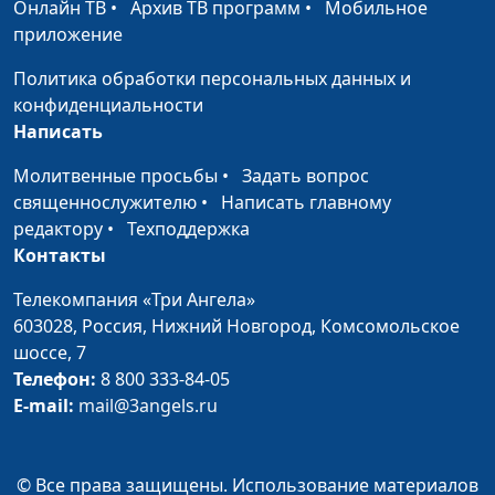
Онлайн ТВ
•
Архив ТВ программ
•
Мобильное
праздник всех
приложение
студентов
Политика обработки персональных данных и
2021: будет ли
Мария Мараханова,
#210115
конфиденциальности
Крещение в этом
Сергей Никулин,
Написать
году?
священнослужитель
Молитвенные просьбы
•
Задать вопрос
Итоги года: каким мы
Мария Мараханова,
#210101
священнослужителю
•
Написать главному
запомнили 2020?
Валерий Малышев,
редактору
•
Техподдержка
Сергей Никулин
Контакты
Рождество: праздник
Мария Мараханова,
#201225
Телекомпания «Три Ангела»
на все времена
Сергей Никулин,
603028,
Россия, Нижний Новгород,
Комсомольское
священнослужитель
шоссе, 7
Телефон:
8 800 333-84-05
Вакцинация в России
Мария Мараханова,
#201218
E-mail:
mail@3angels.ru
Сергей Никулин,
священнослужитель
Время быть лучше:
© Все права защищены. Использование материалов
Мария Мараханова,
#201211