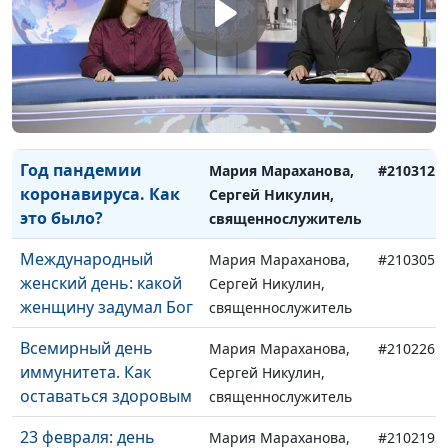
можем помочь
священнослужитель
нашей планете
Международный
Мария Мараханова,
#210319
день счастья
Сергей Никулин,
священнослужитель
Год пандемии
Мария Мараханова,
#210312
коронавируса. Как
Сергей Никулин,
это было?
священнослужитель
Международный
Мария Мараханова,
#210305
женский день: какой
Сергей Никулин,
женщину задумал Бог
священнослужитель
Всемирный день
Мария Мараханова,
#210226
иммунитета. Как
Сергей Никулин,
оставаться здоровым
священнослужитель
23 февраля: день
Мария Мараханова,
#210219