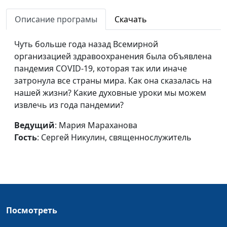
защитника отечества
Сергей Никулин,
Описание програмы
Скачать
священнослужитель
День всех
Мария Мараханова,
#210212
Чуть больше года назад Всемирной
влюбленных: о
Сергей Никулин,
организацией здравоохранения была объявлена
любви,
священнослужитель
пандемия COVID-19, которая так или иначе
влюбленности и
затронула все страны мира. Как она сказалась на
семейных ценностях
нашей жизни? Какие духовные уроки мы можем
извлечь из года пандемии?
Онкология не
Мария Мараханова,
#210205
приговор, а просто
Сергей Никулин,
Ведущий
: Мария Мараханова
диагноз...
священнослужитель
Гость
: Сергей Никулин, священнослужитель
В память на века.
Мария Мараханова,
#210129
Блокада Ленинграда
Сергей Никулин,
священнослужитель
День российского
Мария Мараханова,
#210122
Посмотреть
студенчества:
Сергей Никулин,
«профессиональный»
священнослужитель