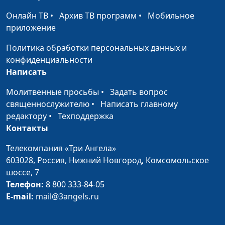
Онлайн ТВ
•
Архив ТВ программ
•
Мобильное
2021: будет ли
Мария Мараханова,
#210115
приложение
Крещение в этом
Сергей Никулин,
году?
священнослужитель
Политика обработки персональных данных и
конфиденциальности
Итоги года: каким мы
Мария Мараханова,
#210101
Написать
запомнили 2020?
Валерий Малышев,
Сергей Никулин
Молитвенные просьбы
•
Задать вопрос
священнослужителю
•
Написать главному
Рождество: праздник
Мария Мараханова,
#201225
редактору
•
Техподдержка
на все времена
Сергей Никулин,
Контакты
священнослужитель
Телекомпания «Три Ангела»
Вакцинация в России
Мария Мараханова,
#201218
603028,
Россия, Нижний Новгород,
Комсомольское
Сергей Никулин,
шоссе, 7
священнослужитель
Телефон:
8 800 333-84-05
E-mail:
mail@3angels.ru
Время быть лучше:
Мария Мараханова,
#201211
волонтеры помогают
Сергей Никулин,
нуждающимся
священнослужитель