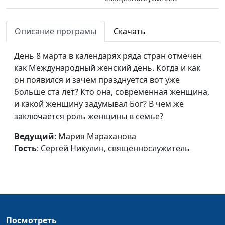
День всех
Мария Мараханова,
#210212
влюбленных: о
Описание програмы
Скачать
Сергей Никулин,
любви,
священнослужитель
влюбленности и
День 8 марта в календарях ряда стран отмечен
семейных ценностях
как Международный женский день. Когда и как
он появился и зачем празднуется вот уже
Онкология не
Мария Мараханова,
#210205
больше ста лет? Кто она, современная женщина,
приговор, а просто
Сергей Никулин,
и какой женщину задумывал Бог? В чем же
диагноз...
священнослужитель
заключается роль женщины в семье?
В память на века.
Мария Мараханова,
#210129
Ведущий
: Мария Мараханова
Блокада Ленинграда
Сергей Никулин,
Гость
: Сергей Никулин, священнослужитель
священнослужитель
День российского
Мария Мараханова,
#210122
студенчества:
Сергей Никулин,
«профессиональный»
священнослужитель
праздник всех
Посмотреть
студентов