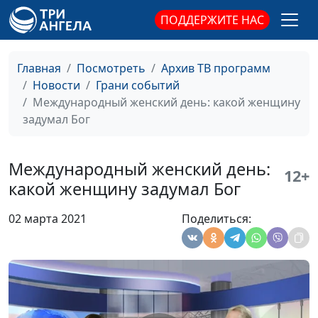
ПОДДЕРЖИТЕ НАС
День донора: сдавая
Мария Мараханова,
#210416
кровь, ты спасаешь
Сергей Никулин,
чью то жизнь
священнослужитель
Главная
Посмотреть
Архив ТВ программ
Новости
Грани событий
Всемирный день
Мария Мараханова,
#210409
Международный женский день: какой женщину
братьев и сестер:
Сергей Никулин,
задумал Бог
семейный праздник
священнослужитель
любви и
взаимопонимания
Международный женский день:
12+
какой женщину задумал Бог
Всемирный день
Мария Мараханова,
#210402
здоровья: баланс и
Сергей Никулин,
02 марта 2021
Поделиться:
гармония в жизни
священнослужитель
Международный
Мария Мараханова,
#210326
День Земли: мы все
Сергей Никулин,
можем помочь
священнослужитель
нашей планете