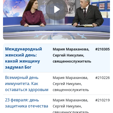
Международный
Мария Мараханова,
#210319
день счастья
Сергей Никулин,
священнослужитель
Год пандемии
Мария Мараханова,
#210312
коронавируса. Как
Сергей Никулин,
это было?
священнослужитель
Международный
Мария Мараханова,
#210305
женский день:
Сергей Никулин,
какой женщину
священнослужитель
задумал Бог
Всемирный день
Мария Мараханова,
#210226
иммунитета. Как
Сергей Никулин,
оставаться здоровым
священнослужитель
23 февраля: день
Мария Мараханова,
#210219
защитника отечества
Сергей Никулин,
священнослужитель