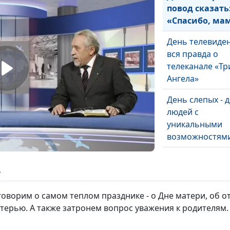
повод сказать
«Спасибо, ма
День телевиден
вся правда о
телеканале «Тр
Ангела»
День слепых - 
людей с
уникальными
возможностям
День народног
единства в Рос
ь
истоки и значе
праздника
оворим о самом теплом празднике - о Дне матери, об о
терью. А также затронем вопрос уважения к родителям.
Религиозная
Реформация в