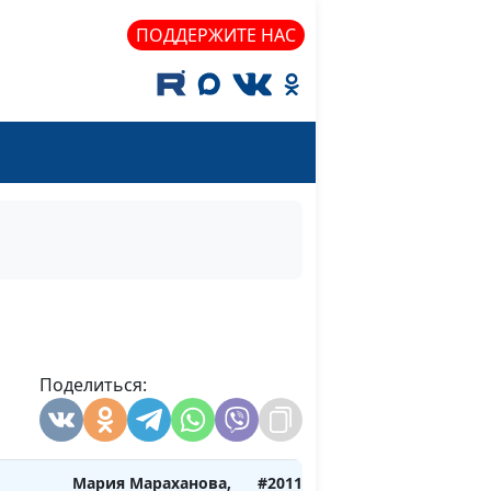
ом
Сергей Никулин,
ПОДДЕРЖИТЕ НАС
священнослужитель
ким мы
Мария Мараханова,
#210101
0?
Валерий Малышев,
Сергей Никулин
здник
Мария Мараханова,
#201225
Сергей Никулин,
священнослужитель
России
Мария Мараханова,
#201218
Сергей Никулин,
священнослужитель
чше:
Поделиться:
Мария Мараханова,
#201211
огают
Сергей Никулин,
священнослужитель
Мария Мараханова,
#201127