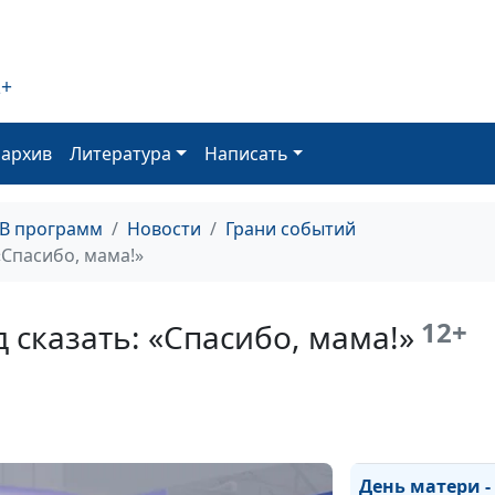
Крещение в эт
году?
2+
Итоги года: ка
запомнили 202
оархив
Литература
Написать
Рождество: пра
на все времена
ТВ программ
Новости
Грани событий
«Спасибо, мама!»
Вакцинация в 
12+
 сказать: «Спасибо, мама!»
Время быть лу
волонтеры пом
нуждающимся
День матери -