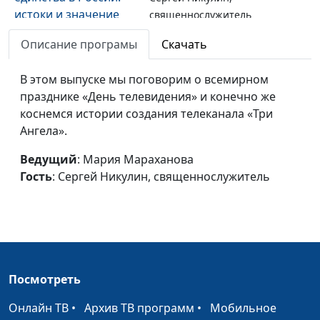
истоки и значение
священнослужитель
праздника
Описание програмы
Скачать
Религиозная
Мария Мараханова,
#201030
Реформация в
В этом выпуске мы поговорим о всемирном
Сергей Никулин,
прошлом и
празднике «День телевидения» и конечно же
священнослужитель
настоящем
коснемся истории создания телеканала «Три
Ангела».
Экологическая
Мария Мараханова,
#201016
проблема - проблема
Ведущий
: Мария Мараханова
Сергей Никулин,
21 века
Гость
: Сергей Никулин, священнослужитель
священнослужитель
5 октября -
Мария Мараханова,
#201002
Международный
Сергей Никулин,
день учителя
священнослужитель
Международный
Мария Мараханова,
#200925
Посмотреть
день пожилых людей
Сергей Никулин,
священнослужитель
Онлайн ТВ
•
Архив ТВ программ
•
Мобильное