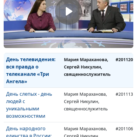
Время быть лучше:
Мария Мараханова,
#201211
волонтеры помогают
Сергей Никулин,
нуждающимся
священнослужитель
День матери - повод
Мария Мараханова,
#201127
сказать: «Спасибо,
Сергей Никулин,
мама!»
священнослужитель
День телевидения:
Мария Мараханова,
#201120
вся правда о
Сергей Никулин,
телеканале «Три
священнослужитель
Ангела»
День слепых - день
Мария Мараханова,
#201113
людей с
Сергей Никулин,
уникальными
священнослужитель
возможностями
День народного
Мария Мараханова,
#201106
единства в России:
Сергей Никулин,