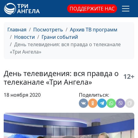
«профессиональный»
священнослужитель
ПОДДЕРЖИТЕ НАС
праздник всех
студентов
Главная
Посмотреть
Архив ТВ программ
2021: будет ли
Мария Мараханова,
#210115
Новости
Грани событий
Крещение в этом
Сергей Никулин,
День телевидения: вся правда о телеканале
году?
священнослужитель
«Три Ангела»
Итоги года: каким мы
Мария Мараханова,
#210101
запомнили 2020?
Валерий Малышев,
День телевидения: вся правда о
12+
Сергей Никулин
телеканале «Три Ангела»
Рождество: праздник
Мария Мараханова,
#201225
18 ноября 2020
Поделиться:
на все времена
Сергей Никулин,
священнослужитель
Вакцинация в России
Мария Мараханова,
#201218
Сергей Никулин,
священнослужитель