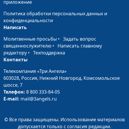
приложение
Международный
Мария Мараханова,
#200918
день мира: идеалы
Сергей Никулин,
Политика обработки персональных данных и
мира во всех странах
священнослужитель
конфиденциальности
и народах
Написать
Международная
Мария Мараханова,
#200911
Молитвенные просьбы
•
Задать вопрос
акция памяти
Сергей Никулин,
священнослужителю
•
Написать главному
освободителей мира
священнослужитель
редактору
•
Техподдержка
от нацизма,
Контакты
приуроченная к 75-
Телекомпания «Три Ангела»
летию окончания
603028,
Россия, Нижний Новгород,
Комсомольское
Второй мировой
шоссе, 7
войны
Телефон:
8 800 333-84-05
День знаний после
Мария Мараханова,
#200828
E-mail:
mail@3angels.ru
карантина: готовы ли
Сергей Никулин,
мы к новому
священнослужитель
учебному году?
© Все права защищены. Использование материалов
допускается только с согласия редакции.