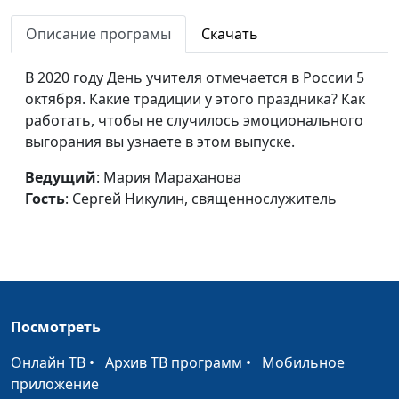
Международная
Мария Мараханова,
#200911
акция памяти
Описание програмы
Скачать
Сергей Никулин,
освободителей мира
священнослужитель
от нацизма,
В 2020 году День учителя отмечается в России 5
приуроченная к 75-
октября. Какие традиции у этого праздника? Как
летию окончания
работать, чтобы не случилось эмоционального
Второй мировой
выгорания вы узнаете в этом выпуске.
войны
Ведущий
: Мария Мараханова
День знаний после
Гость
: Сергей Никулин, священнослужитель
Мария Мараханова,
#200828
карантина: готовы ли
Сергей Никулин,
мы к новому
священнослужитель
учебному году?
Изменилась ли
Мария Мараханова,
#200807
жизнь после
Сергей Никулин,
Посмотреть
самоизоляции?
священнослужитель
Онлайн ТВ
•
Архив ТВ программ
•
Мобильное
Крещение Руси:
Мария Мараханова,
#200724
приложение
значение для