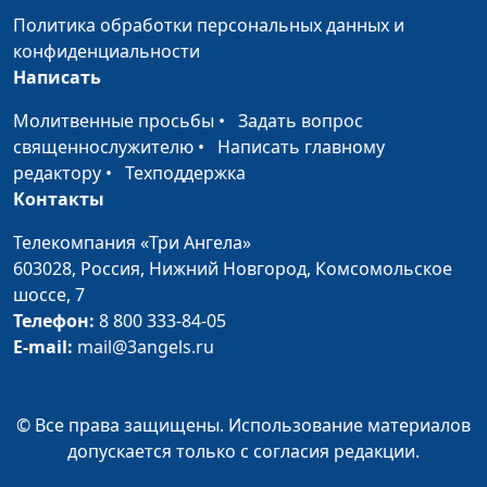
Сергей Никулин,
Политика обработки персональных данных и
современного
священнослужитель
конфиденциальности
общества
Написать
Планирование
Мария Мараханова,
#200710
Молитвенные просьбы
•
Задать вопрос
отдыха в 2020 году
Сергей Никулин,
священнослужителю
•
Написать главному
священнослужитель
редактору
•
Техподдержка
День семьи, любви и
Мария Мараханова,
#200703
Контакты
верности | Грани
Сергей Никулин,
Телекомпания «Три Ангела»
событий
священнослужитель
603028,
Россия, Нижний Новгород,
Комсомольское
Патриотизм и
Мария Мараханова,
#200612
шоссе, 7
любовь к Родине
Сергей Никулин,
Телефон:
8 800 333-84-05
священнослужитель
E-mail:
mail@3angels.ru
Формирование
Мария Мараханова,
#200605
позитивного
Сергей Никулин,
© Все права защищены. Использование материалов
мышления и
священнослужитель
допускается только с согласия редакции.
организация досуга