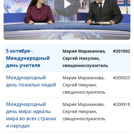
прошлом и
священнослужитель
настоящем
Экологическая
Мария Мараханова,
#201016
проблема - проблема
Сергей Никулин,
21 века
священнослужитель
5 октября -
Мария Мараханова,
#201002
Международный
Сергей Никулин,
день учителя
священнослужитель
Международный
Мария Мараханова,
#200925
день пожилых людей
Сергей Никулин,
священнослужитель
Международный
Мария Мараханова,
#200918
день мира: идеалы
Сергей Никулин,
мира во всех странах
священнослужитель
и народах