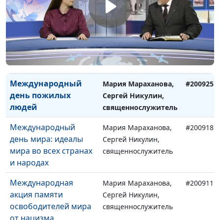
проблема - проблема
Сергей Никулин,
21 века
священнослужитель
5 октября -
Мария Мараханова,
#201002
Международный
Сергей Никулин,
день учителя
священнослужитель
Международный
Мария Мараханова,
#200925
день пожилых
Сергей Никулин,
людей
священнослужитель
Международный
Мария Мараханова,
#200918
день мира: идеалы
Сергей Никулин,
мира во всех странах
священнослужитель
и народах
Международная
Мария Мараханова,
#200911
акция памяти
Сергей Никулин,
освободителей мира
священнослужитель
от нацизма,