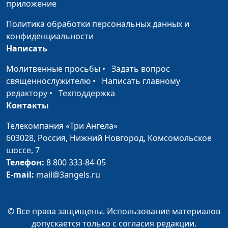
Мария Мараханова,
#200710
приложение
отдыха в 2020 году
Сергей Никулин,
Политика обработки персональных данных и
священнослужитель
конфиденциальности
День семьи, любви и
Мария Мараханова,
#200703
Написать
верности | Грани
Сергей Никулин,
Молитвенные просьбы
•
Задать вопрос
событий
священнослужитель
священнослужителю
•
Написать главному
Патриотизм и
Мария Мараханова,
#200612
редактору
•
Техподдержка
любовь к Родине
Сергей Никулин,
Контакты
священнослужитель
Телекомпания «Три Ангела»
Формирование
Мария Мараханова,
#200605
603028,
Россия, Нижний Новгород,
Комсомольское
позитивного
Сергей Никулин,
шоссе, 7
мышления и
священнослужитель
Телефон:
8 800 333-84-05
организация досуга
E-mail:
mail@3angels.ru
Бог поможет
Мария Мараханова,
#200529
избавиться от
Сергей Никулин,
© Все права защищены. Использование материалов
вредных привычек
священнослужитель
допускается только с согласия редакции.