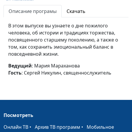
приуроченная к 75-
Описание програмы
Скачать
летию окончания
Второй мировой
В этом выпуске вы узнаете о дне пожилого
войны
человека, об истории и традициях торжества,
День знаний после
посвященного старшему поколению, а также о
Мария Мараханова,
#200828
карантина: готовы ли
том, как сохранить эмоциональный баланс в
Сергей Никулин,
мы к новому
повседневной жизни.
священнослужитель
учебному году?
Ведущий
: Мария Мараханова
Изменилась ли
Гость
: Сергей Никулин, священнослужитель
Мария Мараханова,
#200807
жизнь после
Сергей Никулин,
самоизоляции?
священнослужитель
Крещение Руси:
Мария Мараханова,
#200724
значение для
Сергей Никулин,
современного
священнослужитель
Посмотреть
общества
Онлайн ТВ
•
Архив ТВ программ
•
Мобильное
Планирование