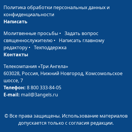
Солдатова
Политика обработки персональных данных и
Разочарование
Дмитрий Булатов,
#88
конфиденциальности
Наталья Булатова,
Написать
Сергей Катаев, Елена
Молитвенные просьбы
•
Задать вопрос
Солдатова
священнослужителю
•
Написать главному
Сплетни
Дмитрий Булатов,
#87
редактору
•
Техподдержка
Наталья Булатова,
Контакты
Сергей Катаев, Елена
Телекомпания «Три Ангела»
Солдатова
603028,
Россия, Нижний Новгород,
Комсомольское
Чувство жалости
Дмитрий Булатов,
#86
шоссе, 7
Наталья Булатова,
Телефон:
8 800 333-84-05
Сергей Катаев, Елена
E-mail:
mail@3angels.ru
Солдатова
Женский праздник и
Дмитрий Булатов,
#85
© Все права защищены. Использование материалов
права современных
Андрей Карганов,
допускается только с согласия редакции.
женщин
Милена Закаменных,