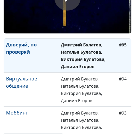
Закаменных, Егор Суслов
Сила страха
Дмитрий Булатов, Елена
#96
Солдатова, Милена
Закаменных, Егор Суслов
Доверяй, но
Дмитрий Булатов,
#95
проверяй
Наталья Булатова,
Виктория Булатова,
Даниил Егоров
Виртуальное
Дмитрий Булатов,
#94
общение
Наталья Булатова,
Виктория Булатова,
Даниил Егоров
Моббинг
Дмитрий Булатов,
#93
Наталья Булатова,
Виктория Булатова,
Даниил Егоров