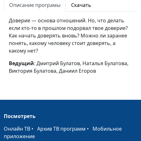
Описание програмы
Скачать
Что такое критика и
Дмитрий Булатов,
#92
как ее применять
Доверие — основа отношений. Но, что делать
Наталья Булатова,
если кто-то в прошлом подорвал твое доверие?
Виктория Булатова,
Как начать доверять вновь? Можно ли заранее
Даниил Егоров
понять, какому человеку стоит доверять, а
Нужно ли высшее
Дмитрий Булатов,
#91
какому нет?
образование?
Наталья Булатова,
Ведущий
: Дмитрий Булатов, Наталья Булатова,
Сергей Катаев, Елена
Виктория Булатова, Даниил Егоров
Солдатова
Мужские профессии
Дмитрий Булатов,
#90
Наталья Булатова,
Сергей Катаев, Елена
Солдатова
Посмотреть
Как жить проще?
Дмитрий Булатов,
#89
Наталья Булатова,
Онлайн ТВ
•
Архив ТВ программ
•
Мобильное
Сергей Катаев, Елена
приложение