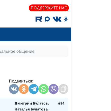
Милена Закаменных,
ПОДДЕРЖИТЕ НАС
Егор Суслов
Дмитрий Булатов,
#97
Елена Солдатова,
Милена Закаменных,
Егор Суслов
Дмитрий Булатов,
#96
уальное общение
Елена Солдатова,
Милена Закаменных,
Егор Суслов
Дмитрий Булатов,
#95
Поделиться:
Наталья Булатова,
Виктория Булатова,
Даниил Егоров
Дмитрий Булатов,
#94
Наталья Булатова,