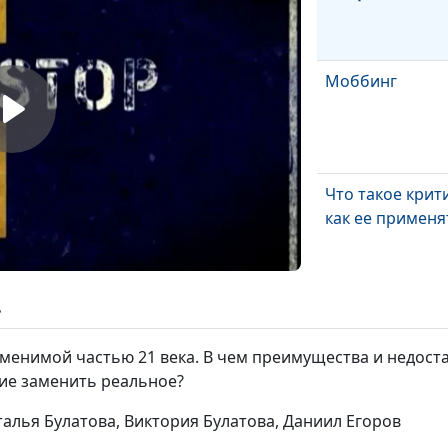
Моббинг
Что такое крит
как ее применя
Нужно ли высш
ь
образование?
менимой частью 21 века. В чем преимущества и недост
ие заменить реальное?
Мужские профе
талья Булатова, Виктория Булатова, Даниил Егоров