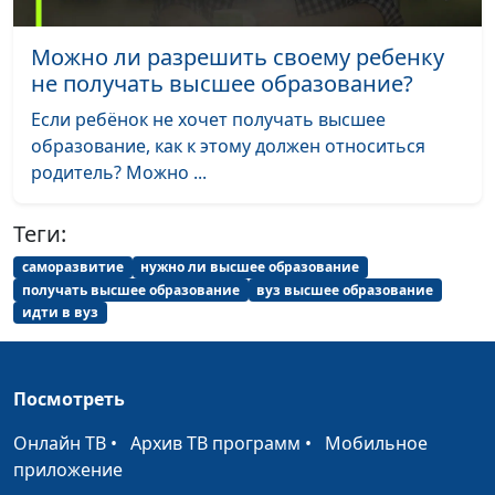
Сергей Катаев
Можно ли разрешить своему ребенку
Сверхъестественные
Сергей Парфенов,
#76
не получать высшее образование?
силы
Вилина Парфенова,
Наталья Булатова,
Если ребёнок не хочет получать высшее
Сергей Катаев
образование, как к этому должен относиться
родитель? Можно ...
Не хочу семью
Сергей Парфенов,
#74
Вилина Парфенова,
Теги:
Милена Закаменных,
Сергей Катаев
саморазвитие
нужно ли высшее образование
получать высшее образование
вуз высшее образование
Простить и
Сергей Парфенов,
#72
идти в вуз
отпустить
Вилина Парфенова,
Милена Закаменных,
Сергей Катаев
Посмотреть
Как полюбить себя?
Сергей Парфенов,
#71
Онлайн ТВ
•
Архив ТВ программ
•
Мобильное
Вилина Парфенова,
приложение
Милена Закаменных,