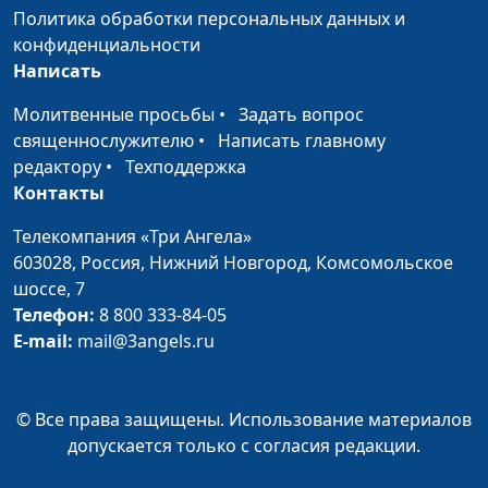
Сергей Катаев
Политика обработки персональных данных и
конфиденциальности
Интернет-
Сергей Парфенов,
#70
Написать
мошенничество: как
Вилина Парфенова,
не стать жертвой?
Елена Солдатова, Богдан
Молитвенные просьбы
•
Задать вопрос
Павлюк
священнослужителю
•
Написать главному
редактору
•
Техподдержка
Зачем нужна
Сергей Парфенов,
#69
Контакты
команда?
Наталья Булатова,
Телекомпания «Три Ангела»
Анжела Бузина, Андрей
603028,
Россия, Нижний Новгород,
Комсомольское
Карганов
шоссе, 7
Что хуже:
Сергей Парфенов,
#68
Телефон:
8 800 333-84-05
непостоянство или
Наталья Булатова,
E-mail:
mail@3angels.ru
боязнь перемен?
Анжела Бузина, Андрей
Карганов
© Все права защищены. Использование материалов
Свобода
Сергей Парфенов,
#67
допускается только с согласия редакции.
самовыражения –
Наталья Булатова,
есть ли границы?
Анжела Бузина, Андрей