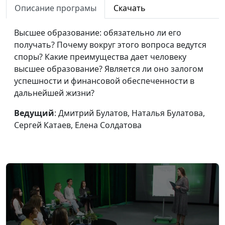
Описание програмы
Скачать
Разочарование
Дмитрий Булатов,
#88
Высшее образование: обязательно ли его
Наталья Булатова,
получать? Почему вокруг этого вопроса ведутся
Сергей Катаев, Елена
споры? Какие преимущества дает человеку
Солдатова
высшее образование? Является ли оно залогом
Сплетни
Дмитрий Булатов,
#87
успешности и финансовой обеспеченности в
Наталья Булатова,
дальнейшей жизни?
Сергей Катаев, Елена
Ведущий
: Дмитрий Булатов, Наталья Булатова,
Солдатова
Сергей Катаев, Елена Солдатова
Чувство жалости
Дмитрий Булатов,
#86
Наталья Булатова,
Сергей Катаев, Елена
Солдатова
Женский праздник и
Дмитрий Булатов,
#85
права современных
Андрей Карганов,
женщин
Милена Закаменных,