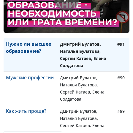
Что такое критика и
Дмитрий Булатов,
#92
как ее применять
Наталья Булатова,
Виктория Булатова,
Даниил Егоров
Нужно ли высшее
Дмитрий Булатов,
#91
образование?
Наталья Булатова,
Сергей Катаев, Елена
Солдатова
Мужские профессии
Дмитрий Булатов,
#90
Наталья Булатова,
Сергей Катаев, Елена
Солдатова
Как жить проще?
Дмитрий Булатов,
#89
Наталья Булатова,
Сергей Катаев, Елена
Солдатова