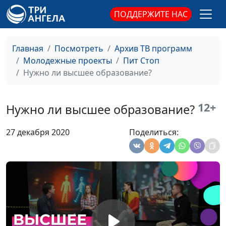
Закаменных, Егор Суслов
ПОДДЕРЖИТЕ НАС
Сила страха
Дмитрий Булатов, Елена
#96
Солдатова, Милена
Главная
Посмотреть
Архив ТВ программ
Закаменных, Егор Суслов
Молодежные проекты
Пит Стоп
Доверяй, но
Нужно ли высшее образование?
Дмитрий Булатов,
#95
проверяй
Наталья Булатова,
Виктория Булатова,
12+
Нужно ли высшее образование?
Даниил Егоров
Виртуальное
Дмитрий Булатов,
#94
27 декабря 2020
Поделиться:
общение
Наталья Булатова,
Виктория Булатова,
Даниил Егоров
Моббинг
Дмитрий Булатов,
#93
Наталья Булатова,
Виктория Булатова,
Даниил Егоров