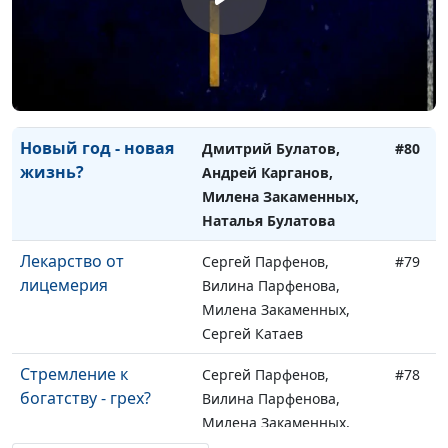
Зависимость в
Дмитрий Булатов,
#81
отношениях
Андрей Карганов,
Милена Закаменных,
Наталья Булатова
Новый год - новая
Дмитрий Булатов,
#80
жизнь?
Андрей Карганов,
Милена Закаменных,
Наталья Булатова
Лекарство от
Сергей Парфенов,
#79
лицемерия
Вилина Парфенова,
Милена Закаменных,
Сергей Катаев
Стремление к
Сергей Парфенов,
#78
богатству - грех?
Вилина Парфенова,
Милена Закаменных,
Сергей Катаев