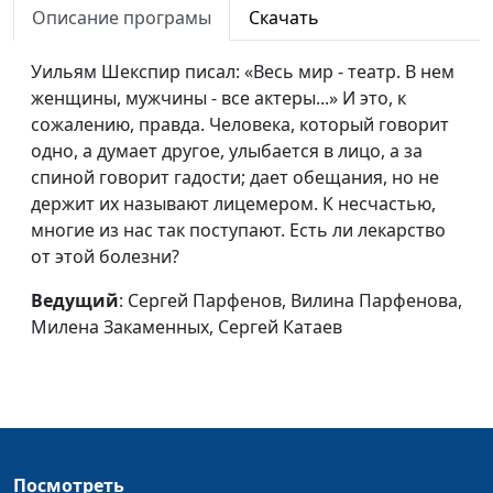
Описание програмы
Скачать
Сверхъестественные
Сергей Парфенов,
#76
силы
Уильям Шекспир писал: «Весь мир - театр. В нем
Вилина Парфенова,
женщины, мужчины - все актеры...» И это, к
Наталья Булатова,
сожалению, правда. Человека, который говорит
Сергей Катаев
одно, а думает другое, улыбается в лицо, а за
Не хочу семью
Сергей Парфенов,
#74
спиной говорит гадости; дает обещания, но не
Вилина Парфенова,
держит их называют лицемером. К несчастью,
Милена Закаменных,
многие из нас так поступают. Есть ли лекарство
Сергей Катаев
от этой болезни?
Простить и
Сергей Парфенов,
#72
Ведущий
: Сергей Парфенов, Вилина Парфенова,
отпустить
Вилина Парфенова,
Милена Закаменных, Сергей Катаев
Милена Закаменных,
Сергей Катаев
Как полюбить себя?
Сергей Парфенов,
#71
Вилина Парфенова,
Милена Закаменных,
Посмотреть