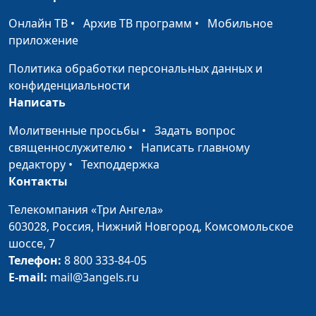
Сергей Катаев
Онлайн ТВ
•
Архив ТВ программ
•
Мобильное
Интернет-
Сергей Парфенов,
#70
приложение
мошенничество: как
Вилина Парфенова,
не стать жертвой?
Елена Солдатова, Богдан
Политика обработки персональных данных и
Павлюк
конфиденциальности
Написать
Зачем нужна
Сергей Парфенов,
#69
команда?
Наталья Булатова,
Молитвенные просьбы
•
Задать вопрос
Анжела Бузина, Андрей
священнослужителю
•
Написать главному
Карганов
редактору
•
Техподдержка
Контакты
Что хуже:
Сергей Парфенов,
#68
непостоянство или
Наталья Булатова,
Телекомпания «Три Ангела»
боязнь перемен?
Анжела Бузина, Андрей
603028,
Россия, Нижний Новгород,
Комсомольское
Карганов
шоссе, 7
Телефон:
8 800 333-84-05
Свобода
Сергей Парфенов,
#67
E-mail:
mail@3angels.ru
самовыражения –
Наталья Булатова,
есть ли границы?
Анжела Бузина, Андрей