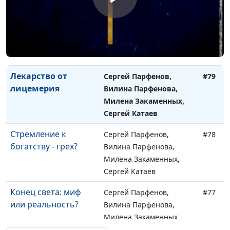
Новый год - новая
Дмитрий Булатов,
#80
жизнь?
Андрей Карганов,
Милена Закаменных,
Наталья Булатова
Лекарство от
Сергей Парфенов,
#79
лицемерия
Вилина Парфенова,
Милена Закаменных,
Сергей Катаев
Стремление к
Сергей Парфенов,
#78
богатству - грех?
Вилина Парфенова,
Милена Закаменных,
Сергей Катаев
Конец света: миф
Сергей Парфенов,
#77
или реальность?
Вилина Парфенова,
Милена Закаменных,
Сергей Катаев