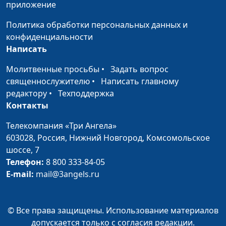
Что плохого в
Сергей Парфенов,
#43
приложение
матерных словах?
Богдан Павлюк, Наталья
Политика обработки персональных данных и
Булатова, Надежда
конфиденциальности
Малышева, Андрей
Написать
Карганов
Молитвенные просьбы
•
Задать вопрос
Парни о макияже
Сергей Парфенов,
#42
священнослужителю
•
Написать главному
девушек
Вазген Меграбян, Диана
редактору
•
Техподдержка
Лаишевцева, Елена
Контакты
Солдатова
Телекомпания «Три Ангела»
Как выбирать
Сергей Парфенов,
#41
603028,
Россия, Нижний Новгород,
Комсомольское
друзей?
Вазген Меграбян, Диана
шоссе, 7
Лаишевцева, Елена
Телефон:
8 800 333-84-05
Солдатова
E-mail:
mail@3angels.ru
Мне плохо: молчать
Сергей Парфенов,
#40
или жаловаться?
Вазген Меграбян, Диана
Лаишевцева, Богдан
© Все права защищены. Использование материалов
Павлюк
допускается только с согласия редакции.