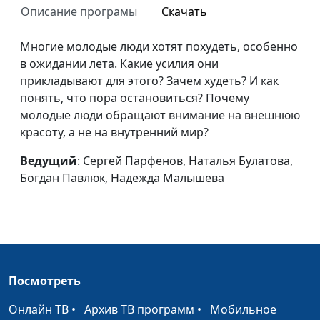
Описание програмы
Скачать
Малышева
Поступить честно
Многие молодые люди хотят похудеть, особенно
Сергей Парфенов,
#46
или схитрить?
в ожидании лета. Какие усилия они
Богдан Павлюк, Наталья
прикладывают для этого? Зачем худеть? И как
Булатова, Надежда
понять, что пора остановиться? Почему
Малышева
молодые люди обращают внимание на внешнюю
Интимные
Сергей Парфенов,
#45
красоту, а не на внутренний мир?
отношения до брака
Богдан Павлюк, Наталья
Ведущий
: Сергей Парфенов, Наталья Булатова,
Булатова, Надежда
Богдан Павлюк, Надежда Малышева
Малышева, Сергей
Катаев
И смех, и грех: как
Сергей Парфенов,
#44
шутить, не обижая?
Богдан Павлюк, Наталья
Булатова, Надежда
Малышева, Андрей
Посмотреть
Карганов
Онлайн ТВ
•
Архив ТВ программ
•
Мобильное