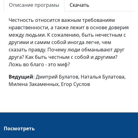
Описание програмы
Скачать
Не в деньгах
Дмитрий Булатов,
#100
счастье?
Честность относится важным требованиям
Наталья Булатова,
нравственности, а также лежит в основе доверия
Милена Закаменных,
между людьми. К сожалению, быть нечестным с
Егор Суслов
другими и самим собой иногда легче, чем
Тратить время
Дмитрий Булатов, Елена
#99
сказать правду. Почему люди обманывают друг
впустую
Солдатова, Милена
друга? Как быть честным с собой и другими?
Закаменных, Егор Суслов
Ложь во благо - это миф?
Угрызения совести
Дмитрий Булатов, Елена
#98
Ведущий
: Дмитрий Булатов, Наталья Булатова,
Солдатова, Милена
Милена Закаменных, Егор Суслов
Закаменных, Егор Суслов
Гнев и агрессия
Дмитрий Булатов, Елена
#97
Солдатова, Милена
Закаменных, Егор Суслов
Посмотреть
Сила страха
Дмитрий Булатов, Елена
#96
Солдатова, Милена