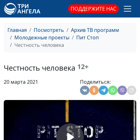
ПОДДЕРЖИТЕ НАС
Главная
Посмотреть
Архив ТВ программ
Молодежные проекты
Пит Стоп
Честность человека
12+
Честность человека
20 марта 2021
Поделиться:
Существует ли
Дмитрий Булатов,
#105
вечная любовь?
Наталья Булатова,
Милена Закаменных,
Егор Суслов