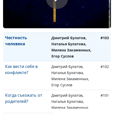
Современная
Дмитрий Булатов,
#104
свобода: что это и
Наталья Булатова,
как ее обрести
Милена Закаменных,
Егор Суслов
Честность
Дмитрий Булатов,
#103
человека
Наталья Булатова,
Милена Закаменных,
Егор Суслов
Как вести себя в
Дмитрий Булатов,
#102
конфликте?
Наталья Булатова,
Милена Закаменных,
Егор Суслов
Когда съезжать от
Дмитрий Булатов,
#101
родителей?
Наталья Булатова,
Милена Закаменных,
Егор Суслов