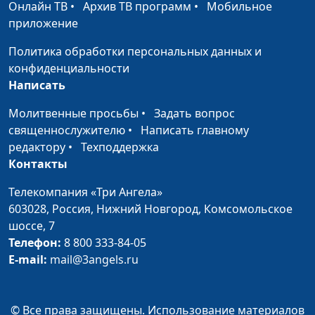
Онлайн ТВ
•
Архив ТВ программ
•
Мобильное
Закаменных, Егор Суслов
приложение
Доверяй, но
Дмитрий Булатов,
#95
Политика обработки персональных данных и
проверяй
Наталья Булатова,
конфиденциальности
Виктория Булатова,
Написать
Даниил Егоров
Молитвенные просьбы
•
Задать вопрос
Виртуальное
Дмитрий Булатов,
#94
священнослужителю
•
Написать главному
общение
Наталья Булатова,
редактору
•
Техподдержка
Виктория Булатова,
Контакты
Даниил Егоров
Телекомпания «Три Ангела»
Моббинг
Дмитрий Булатов,
#93
603028,
Россия, Нижний Новгород,
Комсомольское
Наталья Булатова,
шоссе, 7
Виктория Булатова,
Телефон:
8 800 333-84-05
Даниил Егоров
E-mail:
mail@3angels.ru
Что такое критика и
Дмитрий Булатов,
#92
как ее применять
Наталья Булатова,
© Все права защищены. Использование материалов
Виктория Булатова,