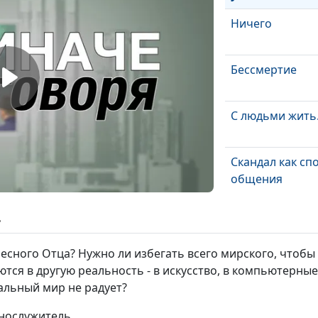
Ничего
Бессмертие
С людьми жить.
Скандал как сп
общения
Секс: плотская
ь
любовь или...?
есного Отца? Нужно ли избегать всего мирского, чтобы 
Постмодерниз
тся в другую реальность - в искусство, в компьютерные
еальный мир не радует?
Лидер по жизн
ннослужитель