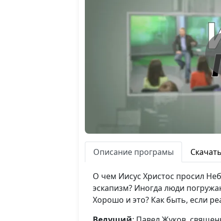
Описание програмы
Скачат
О чем Иисус Христос просил Неб
эскапизм? Иногда люди погружаю
Хорошо и это? Как быть, если р
Ведущий
: Павел Жуков, свяще