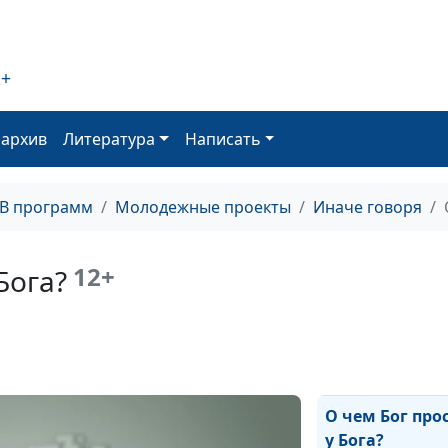
Индустрия
развлечений
2+
Что есть челов
оархив
Литература
Написать
Его величество
случай
ТВ программ
Молодежные проекты
Иначе говоря
Быстрое ожида
12+
Бога?
Я не трус, но...
Динамика грех
О чем Бог про
у Бога?