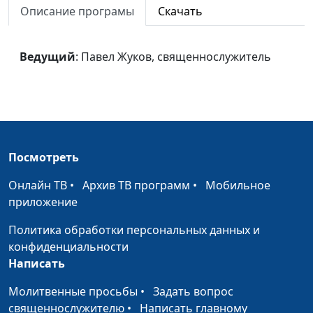
Описание програмы
Скачать
Лидер по жизни
Дмитрий Булатов,
#62
священнослужитель
Ведущий
: Павел Жуков, священнослужитель
Критика
Дмитрий Булатов,
#61
священнослужитель
Окно в Европу:
Дмитрий Булатов,
#60
западная модель
священнослужитель
брака в России
Посмотреть
Парни и девушки.
Дмитрий Булатов,
#59
Онлайн ТВ
•
Архив ТВ программ
•
Мобильное
Современный
священнослужитель
приложение
блицкриг
отношений
Политика обработки персональных данных и
конфиденциальности
Эпоха
Дмитрий Булатов,
#58
Написать
завоевательниц
священнослужитель
Молитвенные просьбы
•
Задать вопрос
Информация и с
Андрей Юнак,
#57
священнослужителю
•
Написать главному
чем ее едят
священнослужитель