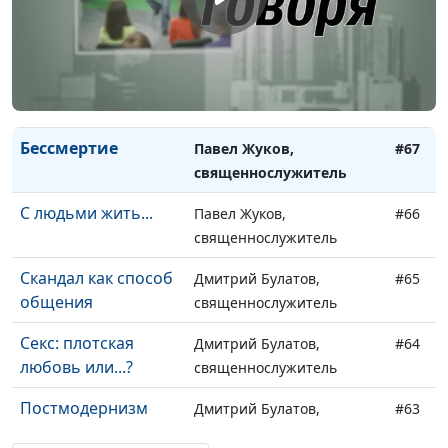
О чем Бог просил у
Павел Жуков,
#69
Бога?
священнослужитель
Ничего
Павел Жуков,
#68
священнослужитель
Бессмертие
Павел Жуков,
#67
священнослужитель
С людьми жить...
Павел Жуков,
#66
священнослужитель
Скандал как способ
Дмитрий Булатов,
#65
общения
священнослужитель
Секс: плотская
Дмитрий Булатов,
#64
любовь или...?
священнослужитель
Постмодернизм
Дмитрий Булатов,
#63
священнослужитель