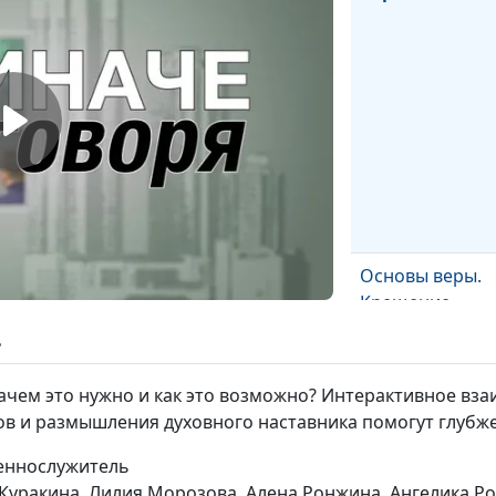
Основы веры.
Крещение
ь
ачем это нужно и как это возможно? Интерактивное вза
в и размышления духовного наставника помогут глубже
щеннослужитель
 Куракина, Лилия Морозова, Алена Ронжина, Ангелика Р