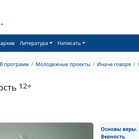
2+
Основы веры. 
оархив
Литература
Написать
ТВ программ
Молодежные проекты
Иначе говоря
12+
ость
Основы веры.
Верность