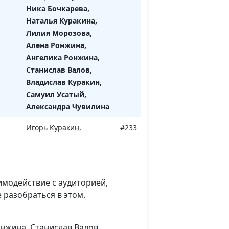
Ника Бочкарева,
Наталья Куракина,
Лилия Морозова,
Алена Ронжина,
Ангелика Ронжина,
Станислав Валов,
Владислав Куракин,
Самуил Усатый,
Александра Чувилина
Игорь Куракин,
#233
священнослужитель,
Ника Бочкарева,
Наталья Куракина,
Лилия Морозова, Алена
имодействие с аудиторией,
Ронжина, Ангелика
 разобраться в этом.
Ронжина, Станислав
Валов, Владислав
Куракин, Самуил
онжина, Станислав Валов,