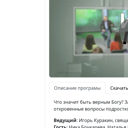
Описание програмы
Скачат
Что значит быть верным Богу? З
откровенные вопросы подростко
Ведущий
: Игорь Куракин, свя
Гость
: Ника Бочкарева, Наталья