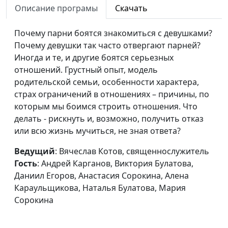
опасность?
Виктория Булатова,
Описание програмы
Скачать
Даниил Егоров, Анастасия
Сорокина, Алёна
Почему парни боятся знакомиться с девушками?
Караульщикова, Мария
Почему девушки так часто отвергают парней?
Сорокина, Наталья
Иногда и те, и другие боятся серьезных
Булатова
отношений. Грустный опыт, модель
родительской семьи, особенности характера,
Гнев: грех или
Вячеслав Котов,
#117
страх ограничений в отношениях – причины, по
необходимость?
священнослужитель,
которым мы боимся строить отношения. Что
Михаил Титовский,
делать - рискнуть и, возможно, получить отказ
Наталья Булатова, Богдан
или всю жизнь мучиться, не зная ответа?
Павлюк, Анжела Бузина,
Юлия Лупашина, Алена
Ведущий
: Вячеслав Котов, священнослужитель
Караульщикова, Андрей
Гость
: Андрей Карганов, Виктория Булатова,
Караульщиков
Даниил Егоров, Анастасия Сорокина, Алена
Караульщикова, Наталья Булатова, Мария
Азарт: хорошо или
Вячеслав Котов,
#116
Сорокина
плохо?
священнослужитель,
Михаил Титовский,
Вероника Коробова,