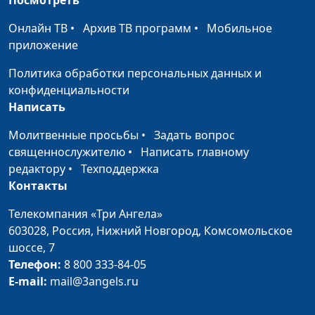
молодеют болезни
Викторович Малинины
зубов
Онлайн ТВ
•
Архив ТВ программ
•
Мобильное
приложение
Детское здоровье:
Анастасия Сергеева, Елена
#69
внимание на
Валентиновна и Павел
Политика обработки персональных данных и
молочные зубы
Викторович Малинины
конфиденциальности
Написать
Что такое
Анастасия Сергеева, Елена
#68
неправильный
Валентиновна и Павел
Молитвенные просьбы
•
Задать вопрос
прикус? Как
Викторович Малинины
священнослужителю
•
Написать главному
исправить прикус?
редактору
•
Техподдержка
Контакты
Воспаления в
Анастасия Сергеева, Елена
#67
ротовой полости
Валентиновна и Павел
Телекомпания «Три Ангела»
Викторович Малинины
603028,
Россия, Нижний Новгород,
Комсомольское
шоссе, 7
Зубные проблемы
Анастасия Сергеева, Елена
#66
Телефон:
8 800 333-84-05
Валентиновна и Павел
E-mail:
mail@3angels.ru
Викторович Малинины