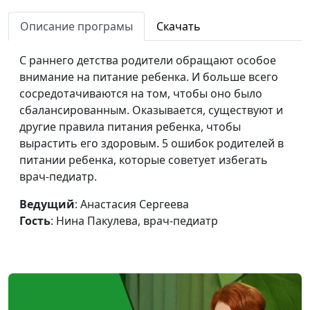
Как сохранить
Анастасия Сергеева, Нина
#85
здоровье
Описание програмы
Скачать
Пакулева, врач-педиатр
подростка? (первая
часть)
С раннего детства родители обращают особое
внимание на питание ребенка. И больше всего
Как сохранить
Анастасия Сергеева, Нина
#84
сосредотачиваются на том, чтобы оно было
здоровье
Пакулева, врач-педиатр
сбалансированным. Оказывается, существуют и
школьника?
другие правила питания ребенка, чтобы
вырастить его здоровым. 5 ошибок родителей в
ОРВИ у детей в
Анастасия Сергеева, Нина
#83
питании ребенка, которые советует избегать
детском саду
Пакулева, врач-педиатр
врач-педиатр.
Высокая
Анастасия Сергеева, Нина
#82
Ведущий
: Анастасия Сергеева
температура у
Пакулева, врач-педиатр
Гость
: Нина Пакулева, врач-педиатр
детей
Коронавирус у
Анастасия Сергеева, Нина
#81
детей
Пакулева, врач-педиатр
Ротавирус у детей
Анастасия Сергеева, Нина
#80