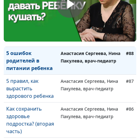
правильную
осанку?
5 способов помочь
Анастасия Сергеева, Нина
#89
заболевшему
Пакулева, врач-педиатр
ребенку
5 ошибок
Анастасия Сергеева, Нина
#88
родителей в
Пакулева, врач-педиатр
питании ребенка
5 правил, как
Анастасия Сергеева, Нина
#87
вырастить
Пакулева, врач-педиатр
здорового ребенка
Как сохранить
Анастасия Сергеева, Нина
#86
здоровье
Пакулева, врач-педиатр
подростка? (вторая
часть)