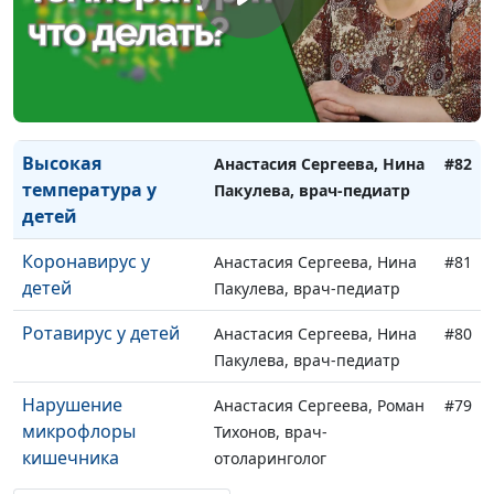
здоровье
Пакулева, врач-педиатр
школьника?
ОРВИ у детей в
Анастасия Сергеева, Нина
#83
детском саду
Пакулева, врач-педиатр
Высокая
Анастасия Сергеева, Нина
#82
температура у
Пакулева, врач-педиатр
детей
Коронавирус у
Анастасия Сергеева, Нина
#81
детей
Пакулева, врач-педиатр
Ротавирус у детей
Анастасия Сергеева, Нина
#80
Пакулева, врач-педиатр
Нарушение
Анастасия Сергеева, Роман
#79
микрофлоры
Тихонов, врач-
кишечника
отоларинголог