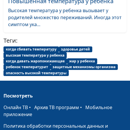
Повышенная температура у ребенка
выбрать
Викторович Малинины
микропротезы для
Высокая температура у ребенка вызывает у
зубов?
родителей множество переживаний. Иногда этот
симптом ука...
Всё об
Анастасия Сергеева, Елена
#63
отбеливании зубов
Валентиновна и Павел
Теги:
Викторович Малинины
когда сбивать температуру
здоровье детей
Что делать при
Анастасия Сергеева, Елена
#62
высокая температура у ребенка
зубной боли?
Валентиновна и Павел
когда давать жаропонижающее
жар у ребенка
ребенок температурит
защитные механизмы организма
Викторович Малинины
опасность высокой температуры
Кариес:
Анастасия Сергеева, Елена
#61
профилактика и
Валентиновна и Павел
лечение
Викторович Малинины
Посмотреть
Правильный уход
Анастасия Сергеева, Елена
#60
Онлайн ТВ
•
Архив ТВ программ
•
Мобильное
за зубами (вторая
Валентиновна и Павел
приложение
часть)
Викторович Малинины
Политика обработки персональных данных и