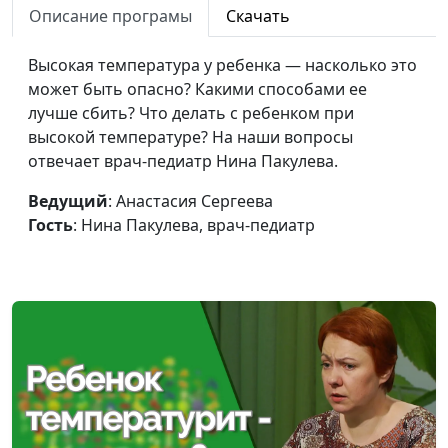
Серная пробка как
Анастасия Сергеева, Роман
#78
Описание програмы
Скачать
причина плохого
Тихонов, врач-
слуха
отоларинголог
Высокая температура у ребенка — насколько это
может быть опасно? Какими способами ее
Как избавиться от
Анастасия Сергеева, Роман
#77
лучше сбить? Что делать с ребенком при
боли в ухе?
Тихонов, врач-
высокой температуре? На наши вопросы
отоларинголог
отвечает врач-педиатр Нина Пакулева.
Болезни горла -
Анастасия Сергеева, Роман
#76
Ведущий
: Анастасия Сергеева
выясняем причину
Тихонов, врач-
Гость
: Нина Пакулева, врач-педиатр
отоларинголог
Как лечить горло?
Анастасия Сергеева, Роман
#75
Тихонов, врач-
отоларинголог
Как сохранить
Анастасия Сергеева, Роман
#74
здоровье носа?
Тихонов, врач-
отоларинголог