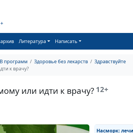
причина плохо
слуха
2+
Как избавиться
боли в ухе?
оархив
Литература
Написать
Болезни горла 
выясняем прич
ТВ программ
Здоровье без лекарств
Здравствуйте
дти к врачу?
Как лечить гор
12+
мому или идти к врачу?
Как сохранить
здоровье носа?
Насморк: леч