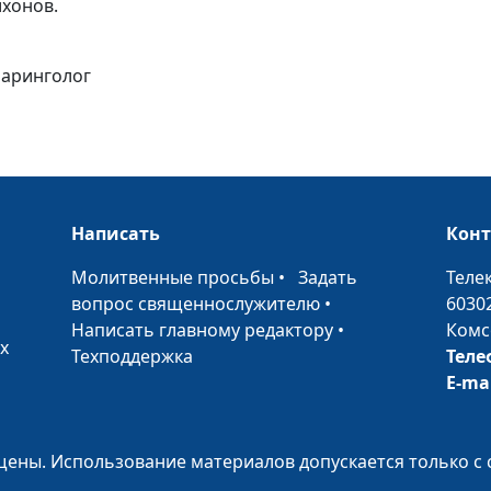
ихонов.
Что такое
неправильный
ларинголог
прикус? Как
исправить прик
Воспаления в
ротовой полос
Написать
Кон
•
Молитвенные просьбы
•
Задать
Теле
Зубные пробл
вопрос священнослужителю
•
6030
Написать главному редактору
•
Комс
х
Техподдержка
Теле
E-ma
Виды
протезировани
ены. Использование материалов допускается только с 