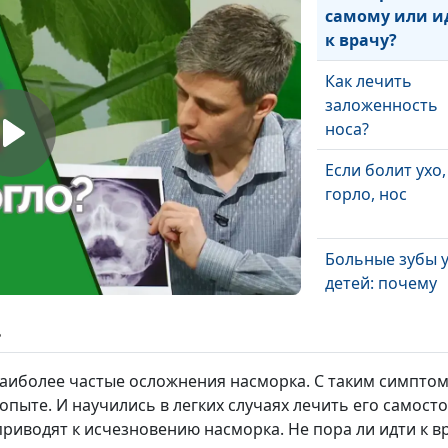
самому или и
к врачу?
Как лечить
заложенность
носа?
Если болит ухо,
горло, нос
Больные зубы 
детей: почему
молодеют боле
зубов
ь
Детское здоров
наиболее частые осложнения насморка. С таким симпто
внимание на
пыте. И научились в легких случаях лечить его самосто
молочные зуб
риводят к исчезновению насморка. Не пора ли идти к в