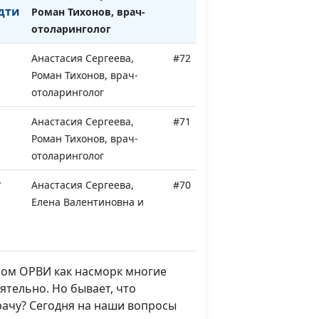
дти
Роман Тихонов, врач-
отоларинголог
Анастасия Сергеева,
#72
Роман Тихонов, врач-
отоларинголог
Анастасия Сергеева,
#71
Роман Тихонов, врач-
отоларинголог
у
Анастасия Сергеева,
#70
Елена Валентиновна и
зни
Павел Викторович
Малинины
ье:
Анастасия Сергеева,
#69
мом ОРВИ как насморк многие
Елена Валентиновна и
ятельно. Но бывает, что
ы
Павел Викторович
рачу? Сегодня на наши вопросы
Малинины