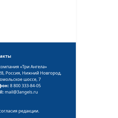
Анастасия Сергеева,
#68
Елена Валентиновна и
Павел Викторович
ус?
Малинины
Анастасия Сергеева,
#67
ти
Елена Валентиновна и
Павел Викторович
такты
Малинины
компания «Три Ангела»
емы
Анастасия Сергеева,
#66
28,
Россия, Нижний Новгород,
Елена Валентиновна и
омольское шоссе, 7
Павел Викторович
фон:
8 800 333-84-05
Малинины
il:
mail@3angels.ru
Анастасия Сергеева,
#65
я
Елена Валентиновна и
согласия редакции.
Павел Викторович