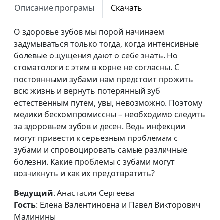
Описание програмы
Скачать
Всё об
Анастасия Сергеева, Елена
#63
отбеливании зубов
О здоровье зубов мы порой начинаем
Валентиновна и Павел
задумываться только тогда, когда интенсивные
Викторович Малинины
болевые ощущения дают о себе знать. Но
Что делать при
Анастасия Сергеева, Елена
#62
стоматологи с этим в корне не согласны. С
зубной боли?
Валентиновна и Павел
постоянными зубами нам предстоит прожить
Викторович Малинины
всю жизнь и вернуть потерянный зуб
естественным путем, увы, невозможно. Поэтому
Кариес:
Анастасия Сергеева, Елена
#61
медики бескомпромиссны – необходимо следить
профилактика и
Валентиновна и Павел
за здоровьем зубов и десен. Ведь инфекции
лечение
Викторович Малинины
могут привести к серьезным проблемам с
зубами и спровоцировать самые различные
Правильный уход
Анастасия Сергеева, Елена
#60
болезни. Какие проблемы с зубами могут
за зубами (вторая
Валентиновна и Павел
возникнуть и как их предотвратить?
часть)
Викторович Малинины
Ведущий
: Анастасия Сергеева
Правильный уход
Анастасия Сергеева, Елена
#59
Гость
: Елена Валентиновна и Павел Викторович
за зубами (первая
Валентиновна и Павел
Малинины
часть)
Викторович Малинины