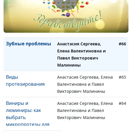
исправить прикус?
Воспаления в
Анастасия Сергеева, Елена
#67
ротовой полости
Валентиновна и Павел
Викторович Малинины
Зубные проблемы
Анастасия Сергеева,
#66
Елена Валентиновна и
Павел Викторович
Малинины
Виды
Анастасия Сергеева, Елена
#65
протезирования
Валентиновна и Павел
Викторович Малинины
Виниры и
Анастасия Сергеева, Елена
#64
люминиры: как
Валентиновна и Павел
выбрать
Викторович Малинины
микропротезы для
зубов?