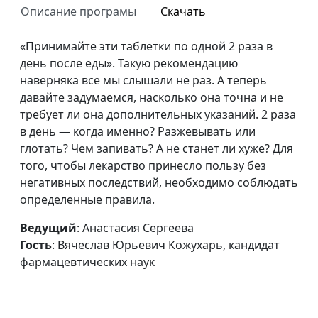
Описание програмы
Скачать
Как прожить
Анастасия Сергеева,
#41
дольше
«Принимайте эти таблетки по одной 2 раза в
Вячеслав Юрьевич
день после еды». Такую рекомендацию
Кожухарь, кандидат
наверняка все мы слышали не раз. А теперь
фармацевтических наук
давайте задумаемся, насколько она точна и не
Как сохранить
Анастасия Сергеева,
#40
требует ли она дополнительных указаний. 2 раза
красоту
Вячеслав Юрьевич
в день — когда именно? Разжевывать или
Кожухарь, кандидат
глотать? Чем запивать? А не станет ли хуже? Для
фармацевтических наук
того, чтобы лекарство принесло пользу без
негативных последствий, необходимо соблюдать
Витамины: какие,
Анастасия Сергеева,
#39
определенные правила.
где, зачем
Вячеслав Юрьевич
Кожухарь, кандидат
Ведущий
: Анастасия Сергеева
фармацевтических наук
Гость
: Вячеслав Юрьевич Кожухарь, кандидат
фармацевтических наук
Иммунитет
Анастасия Сергеева,
#38
Вячеслав Юрьевич
Кожухарь, кандидат