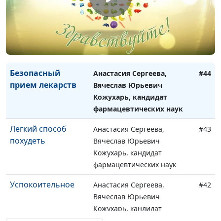
часть)
врач-педиатр
Как ребенку быть
Анастасия Сергеева,
#45
здоровым?
Наталья Анатольевна Драч,
врач-педиатр
Безопасный
Анастасия Сергеева,
#44
прием лекарств
Вячеслав Юрьевич
Кожухарь, кандидат
фармацевтических наук
Легкий способ
Анастасия Сергеева,
#43
похудеть
Вячеслав Юрьевич
Кожухарь, кандидат
фармацевтических наук
Успокоительное
Анастасия Сергеева,
#42
Вячеслав Юрьевич
Кожухарь, кандидат
фармацевтических наук