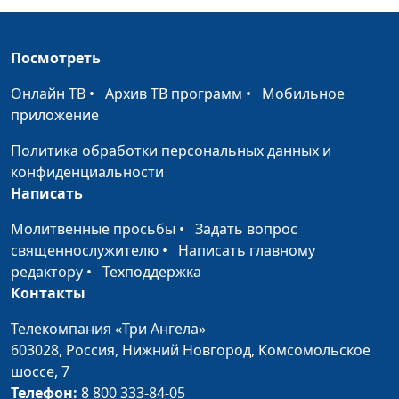
фармацевтических наук
Лекарственные
Анастасия Сергеева,
#37
Посмотреть
препараты для
Вячеслав Юрьевич
детей
Кожухарь, кандидат
Онлайн ТВ
•
Архив ТВ программ
•
Мобильное
фармацевтических наук
приложение
Совместимость
Анастасия Сергеева,
#36
Политика обработки персональных данных и
лекарств
Вячеслав Юрьевич
конфиденциальности
Кожухарь, кандидат
Написать
фармацевтических наук
Молитвенные просьбы
•
Задать вопрос
Биологически-
Анастасия Сергеева,
#35
священнослужителю
•
Написать главному
активные добавки
Вячеслав Юрьевич
редактору
•
Техподдержка
Кожухарь, кандидат
Контакты
фармацевтических наук
Телекомпания «Три Ангела»
Аналоги лекарств
Анастасия Сергеева,
#34
603028,
Россия, Нижний Новгород,
Комсомольское
Вячеслав Юрьевич
шоссе, 7
Кожухарь, кандидат
Телефон:
8 800 333-84-05