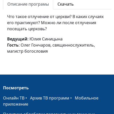
Описание програмы
Скачать
Истинное богословие
Виталий Синикоп,
#
Что такое отлучение от церкви? В каких случаях
Олег Гончаров,
его практикуют? Можно ли после отлучения
священнослужитель,
посещать церковь?
магистр богословия
Как проявляется Божья
Ведущий
: Юлия Синицына
Виталий Синикоп,
#
любовь?
Гость
: Олег Гончаров, священнослужитель,
Олег Гончаров,
магистр богословия
священнослужитель,
магистр богословия
Церковь и Царство Божье
Виталий Синикоп,
#
Александр Синицын,
священнослужитель
Посмотреть
Евангелие и Царство Божие
Виталий Синикоп,
#
Александр Синицын,
Онлайн ТВ
•
Архив ТВ программ
•
Мобильное
священнослужитель
приложение
Иисус, идущий на Царство
Виталий Синикоп,
#