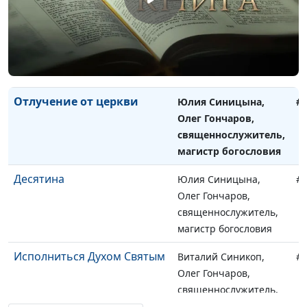
Как укрепляться в вере?
Юлия Синицына,
#
Олег Гончаров,
священнослужитель,
магистр богословия
Отлучение от церкви
Юлия Синицына,
#
Олег Гончаров,
священнослужитель,
магистр богословия
Десятина
Юлия Синицына,
#
Олег Гончаров,
священнослужитель,
магистр богословия
Исполниться Духом Святым
Виталий Синикоп,
#
Олег Гончаров,
священнослужитель,
магистр богословия