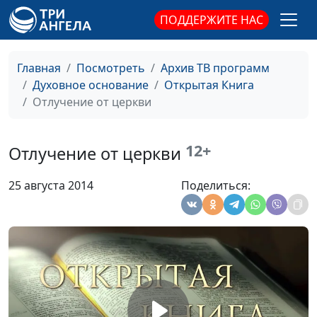
ПОДДЕРЖИТЕ НАС
Религиозный выбор.
Юлия Синицына,
#
Свобода совести в Библии
Олег Гончаров,
священнослужитель,
Главная
Посмотреть
Архив ТВ программ
магистр богословия
Духовное основание
Открытая Книга
Религиозный экстремизм
Отлучение от церкви
Юлия Синицына,
#
Олег Гончаров,
священнослужитель,
12+
Отлучение от церкви
магистр богословия
Библейский взгляд на
Юлия Синицына,
#
25 августа 2014
Поделиться:
воспитание детей
Олег Гончаров,
священнослужитель,
магистр богословия
Библейский брак
Юлия Синицына,
#
Олег Гончаров,
священнослужитель,
магистр богословия