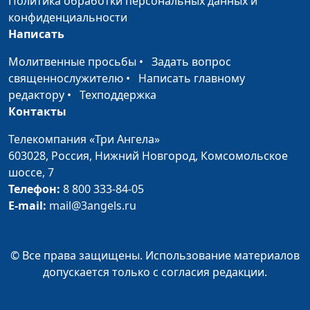
Политика обработки персональных данных и
Александр Синицын,
конфиденциальности
священнослужитель
Написать
Царство Небесное силой
Виталий Синикоп,
#
Молитвенные просьбы
•
Задать вопрос
берется
Александр Синицын,
священнослужителю
•
Написать главному
священнослужитель
редактору
•
Техподдержка
Контакты
Царство Божие внутри нас
Виталий Синикоп,
#
Александр Синицын,
Телекомпания «Три Ангела»
священнослужитель
603028,
Россия, Нижний Новгород,
Комсомольское
шоссе, 7
Приблизилось Царство
Виталий Синикоп,
#
Телефон:
8 800 333-84-05
Небесное
Александр Синицын,
E-mail:
mail@3angels.ru
священнослужитель
Царство Божие в Новом
Виталий Синикоп,
#
© Все права защищены. Использование материалов
Завете
Александр Синицын,
допускается только с согласия редакции.
священнослужитель
Царство Божие в Ветхом
Виталий Синикоп,
#