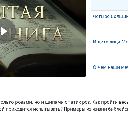
Четыре больши
Ищите лица Мо
О чем наши ме
ь
Люди высокого
олько розами, но и шипами от этих роз. Как пройти весь
ой приходится испытывать? Примеры из жизни библейск
Иисус Христос -
Воскресение и