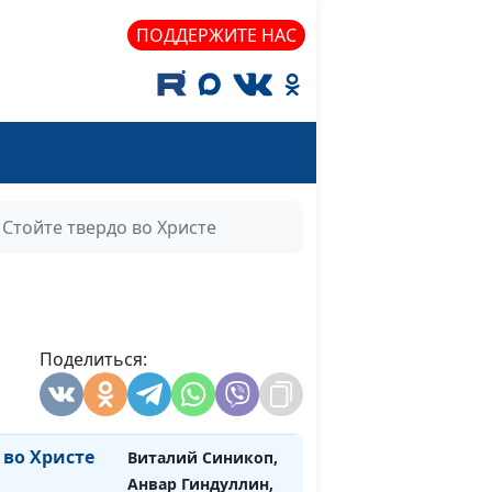
священнослужитель
ПОДДЕРЖИТЕ НАС
 в Новом
Виталий Синикоп,
#973
Александр Синицын,
священнослужитель
 в Ветхом
Виталий Синикоп,
#972
Александр Синицын,
священнослужитель
Стойте твердо во Христе
я двигать
Виталий Синикоп,
#971
Анвар Гиндуллин,
священнослужитель
 сегодня
Поделиться:
Виталий Синикоп,
#970
Анвар Гиндуллин,
священнослужитель
 во Христе
Виталий Синикоп,
#969
Анвар Гиндуллин,