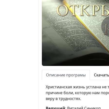
Описание програмы
Скачат
Христианская жизнь устлана не т
причине боли, которую нам пор
веру в трудностях.
Ведущий
: Виталий Синикоп