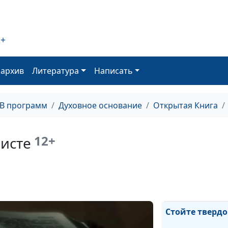
Царство Божие
2+
Завете
оархив
Литература
Написать
Царство Божие
Завете
ТВ программ
Духовное основание
Открытая Книга
Вера, способна
гору
12+
ристе
Величие Христа
Стойте твердо