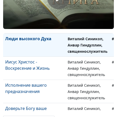
священнослужитель
О чем наши мечты?
Виталий Синикоп,
#9
Анвар Гиндуллин,
священнослужитель
Люди высокого Духа
Виталий Синикоп,
#9
Анвар Гиндуллин,
священнослужитель
Иисус Христос -
Виталий Синикоп,
#9
Воскресение и Жизнь
Анвар Гиндуллин,
священнослужитель
Исполнение вашего
Виталий Синикоп,
#9
предназначения
Анвар Гиндуллин,
священнослужитель
Доверьте Богу ваше
Виталий Синикоп,
#9
будущее
Анвар Гиндуллин,