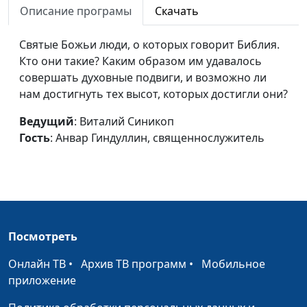
Описание програмы
Скачать
священнослужитель
Благословения Исаака
Виталий Синикоп,
#9
Святые Божьи люди, о которых говорит Библия.
Анвар Гиндуллин,
Кто они такие? Каким образом им удавалось
священнослужитель
совершать духовные подвиги, и возможно ли
нам достигнуть тех высот, которых достигли они?
Ты можешь сдвинуть свою
Виталий Синикоп,
#9
гору
Анвар Гиндуллин,
Ведущий
: Виталий Синикоп
священнослужитель
Гость
: Анвар Гиндуллин, священнослужитель
Вартимей - победитель
Юлия Синицына,
#9
толпы
Алексей Гусев,
священнослужитель
Был ли апостол Петр
Юлия Синицына,
#9
Посмотреть
сатаной?
Алексей Гусев,
священнослужитель
Онлайн ТВ
•
Архив ТВ программ
•
Мобильное
приложение
Что значит причащаться
Юлия Синицына,
#9
недостойно?
Алексей Гусев,