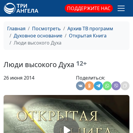
священнослужитель
ПОДДЕРЖИТЕ НАС
Вера, способная двигать
Виталий Синикоп,
#9
гору
Анвар Гиндуллин,
Главная
Посмотреть
Архив ТВ программ
священнослужитель
Духовное основание
Открытая Книга
Люди высокого Духа
Величие Христа сегодня
Виталий Синикоп,
#9
Анвар Гиндуллин,
священнослужитель
12+
Люди высокого Духа
Стойте твердо во Христе
Виталий Синикоп,
#9
26 июня 2014
Поделиться:
Анвар Гиндуллин,
священнослужитель
Четыре больших обмана
Виталий Синикоп,
#9
Анвар Гиндуллин,
священнослужитель
Ищите лица Моего
Виталий Синикоп,
#9
Анвар Гиндуллин,