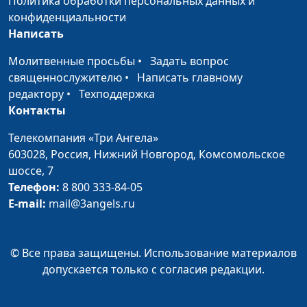
Политика обработки персональных данных и
священнослужитель
конфиденциальности
Написать
Чаша для Причастия
Юлия Синицына,
#9
Алексей Гусев,
Молитвенные просьбы
•
Задать вопрос
священнослужитель
священнослужителю
•
Написать главному
редактору
•
Техподдержка
Хлеб для Причастия
Юлия Синицына,
#9
Контакты
Алексей Гусев,
священнослужитель
Телекомпания «Три Ангела»
603028,
Россия, Нижний Новгород,
Комсомольское
Брожение - символ греха
Юлия Синицына,
#9
шоссе, 7
Алексей Гусев,
Телефон:
8 800 333-84-05
священнослужитель
E-mail:
mail@3angels.ru
Подготовка к Причастию
Юлия Синицына,
#9
Алексей Гусев,
© Все права защищены. Использование материалов
священнослужитель
допускается только с согласия редакции.
Благословения омовения
Юлия Синицына,
#9
ног во время Вечери
Алексей Гусев,