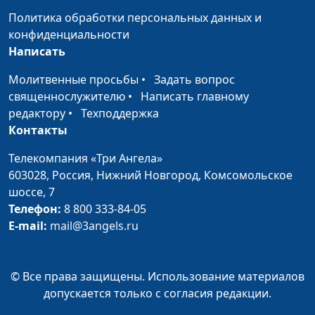
священнослужитель
Политика обработки персональных данных и
конфиденциальности
Воздавайте добром за зло
Юлия Синицына,
#9
Написать
Алексей Гусев,
священнослужитель
Молитвенные просьбы
•
Задать вопрос
священнослужителю
•
Написать главному
Поиск Бога
Юлия Синицына,
#9
редактору
•
Техподдержка
Алексей Гусев,
Контакты
священнослужитель
Телекомпания «Три Ангела»
Не воздавайте злом за зло
Юлия Синицына,
#9
603028,
Россия, Нижний Новгород,
Комсомольское
Алексей Гусев,
шоссе, 7
священнослужитель
Телефон:
8 800 333-84-05
Второе пришествие Христа
E-mail:
mail@3angels.ru
Юлия Синицына,
#9
Алексей Гусев,
священнослужитель
© Все права защищены. Использование материалов
Лепта бедной вдовы
Юлия Синицына,
#9
допускается только с согласия редакции.
Алексей Гусев,