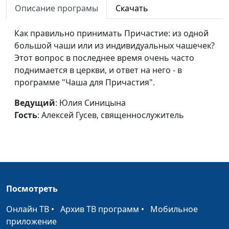
Описание програмы
Скачать
священнослужитель
Благословения омовения
Юлия Синицына,
#9
Как правильно принимать Причастие: из одной
ног во время Вечери
Алексей Гусев,
большой чаши или из индивидуальных чашечек?
Господней
священнослужитель
Этот вопрос в последнее время очень часто
поднимается в церкви, и ответ на него - в
Кому не следует
Юлия Синицына,
#9
программе "Чаша для Причастия".
участвовать в Святом
Алексей Гусев,
Причастии?
священнослужитель
Ведущий
: Юлия Синицына
Гость
: Алексей Гусев, священнослужитель
Для кого предназначено
Юлия Синицына,
#9
Причастие?
Алексей Гусев,
священнослужитель
Зачем нужно Причастие?
Юлия Синицына,
#9
Алексей Гусев,
Посмотреть
священнослужитель
Онлайн ТВ
•
Архив ТВ программ
•
Мобильное
Новозаветная Пасха
Юлия Синицына,
#9
приложение
Алексей Гусев,