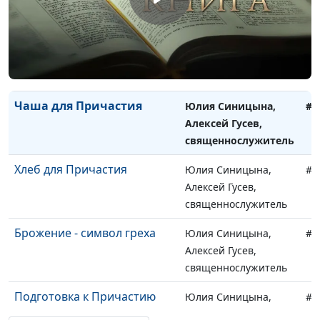
священнослужитель
Что значит причащаться
Юлия Синицына,
#9
недостойно?
Алексей Гусев,
священнослужитель
Чаша для Причастия
Юлия Синицына,
#9
Алексей Гусев,
священнослужитель
Хлеб для Причастия
Юлия Синицына,
#9
Алексей Гусев,
священнослужитель
Брожение - символ греха
Юлия Синицына,
#9
Алексей Гусев,
священнослужитель
Подготовка к Причастию
Юлия Синицына,
#9
Алексей Гусев,