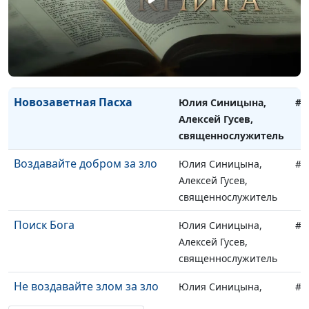
священнослужитель
Зачем нужно Причастие?
Юлия Синицына,
#9
Алексей Гусев,
священнослужитель
Новозаветная Пасха
Юлия Синицына,
#9
Алексей Гусев,
священнослужитель
Воздавайте добром за зло
Юлия Синицына,
#9
Алексей Гусев,
священнослужитель
Поиск Бога
Юлия Синицына,
#9
Алексей Гусев,
священнослужитель
Не воздавайте злом за зло
Юлия Синицына,
#9
Алексей Гусев,