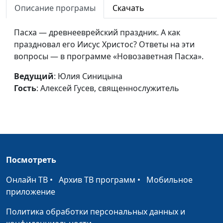
Описание програмы
Скачать
священнослужитель
Второе пришествие Христа
Юлия Синицына,
#9
Пасха — древнееврейский праздник. А как
Алексей Гусев,
праздновал его Иисус Христос? Ответы на эти
священнослужитель
вопросы — в программе «Новозаветная Пасха».
Лепта бедной вдовы
Юлия Синицына,
#9
Ведущий
: Юлия Синицына
Алексей Гусев,
Гость
: Алексей Гусев, священнослужитель
священнослужитель
Страх перед Богом
Юлия Синицына,
#9
Алексей Гусев,
священнослужитель
Посмотреть
Вера, дающая прощение
Юлия Синицына,
#9
Алексей Гусев,
Онлайн ТВ
•
Архив ТВ программ
•
Мобильное
священнослужитель
приложение
Крещение
Юлия Синицына,
#9
Политика обработки персональных данных и
Алексей Гусев,