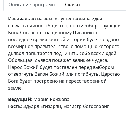
Описание програмы
Скачать
Эдуард Егизарян,
магистр богословия
Изначально на земле существовала идея
Что Христос делает
Мария Рожкова,
#93
создать единое общество, противоборствующее
сегодня?
Эдуард Егизарян,
Богу. Согласно Священному Писанию, в
магистр богословия
последнее время земной истории будет создано
всемирное правительство, с помощью которого
Гнев Божий
Мария Рожкова,
#92
дьявол попытается подчинить себе всех людей.
Эдуард Егизарян,
Обольщая, дьявол покажет великие чудеса.
магистр богословия
Народ Божий будет поставлен перед выбором
отвергнуть Закон Божий или погибнуть. Царство
Какими мы будем в
Мария Рожкова,
#92
Бога будет построено на пересотворенной
вечности
Эдуард Егизарян,
земле.
магистр богословия
Ведущий
: Мария Рожкова
Что такое Богослужение?
Мария Рожкова,
#92
Гость
: Эдуард Егизарян, магистр богословия
Эдуард Егизарян,
магистр богословия
Христианские амулеты и
Мария Рожкова,
#92