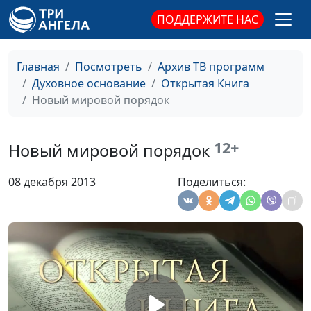
священнослужитель
ПОДДЕРЖИТЕ НАС
Крещение
Юлия Синицына,
#94
Алексей Гусев,
Главная
Посмотреть
Архив ТВ программ
священнослужитель
Духовное основание
Открытая Книга
Новый мировой порядок
Стоит ли супругам
Юлия Синицына,
#93
бороться за свои права?
Алексей Гусев,
священнослужитель
12+
Новый мировой порядок
Три секрета спасения
Юлия Синицына,
#93
08 декабря 2013
Поделиться:
Алексей Гусев,
священнослужитель
Предназначение
Юлия Синицына,
#93
христианина
Алексей Гусев,
священнослужитель
Забытая заповедь
Юлия Синицына,
#93
Алексей Гусев,