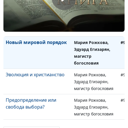
священнослужитель
Ошибка христианина
Юлия Синицына,
#93
Алексей Гусев,
священнослужитель
Новый мировой порядок
Мария Рожкова,
#93
Эдуард Егизарян,
магистр
богословия
Эволюция и христианство
Мария Рожкова,
#93
Эдуард Егизарян,
магистр богословия
Предопределение или
Мария Рожкова,
#93
свобода выбора?
Эдуард Егизарян,
магистр богословия
Какую церковь выбирать
Мария Рожкова,
#93