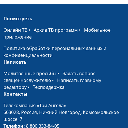
суеверия
Эдуард Егизарян,
магистр богословия
Посмотреть
Библейские чудеса и
Мария Рожкова,
#92
современность
Эдуард Егизарян,
Онлайн ТВ
•
Архив ТВ программ
•
Мобильное
магистр богословия
приложение
Что нас ждет после смерти?
Мария Рожкова,
#92
Политика обработки персональных данных и
Эдуард Егизарян,
конфиденциальности
магистр богословия
Написать
Воскрешение мёртвых
Молитвенные просьбы
•
Задать вопрос
Мария Рожкова,
#92
священнослужителю
•
Написать главному
Эдуард Егизарян,
редактору
•
Техподдержка
магистр богословия
Контакты
Что несет наша речь:
Виталий Синикоп,
#92
благословения или
Телекомпания «Три Ангела»
Александр
проклятия?
603028,
Россия, Нижний Новгород,
Комсомольское
Богданенков,
шоссе, 7
священнослужитель
Телефон:
8 800 333-84-05