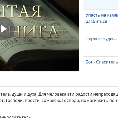
Упасть на каме
разбиться
Первые чудеса
Бог - Спаситель
ь
Служение Христ
и реальность
тела, души и духа. Для человека эти радости непреходящ
т: Господи, прости, сожалею. Господи, помоги жить по-
Воскресение Х
щеннослужитель