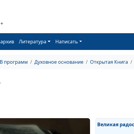
Если бы
2+
оархив
Литература
Написать
Узкий путь
ТВ программ
Духовное основание
Открытая Книга
Прикосновение
+
Бог идет мимо
Великая радо