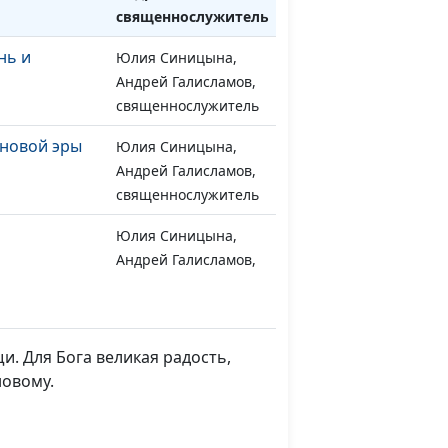
cвященнослужитель
нь и
Юлия Синицына,
#895
Андрей Галисламов,
cвященнослужитель
 новой эры
Юлия Синицына,
#894
Андрей Галисламов,
cвященнослужитель
Юлия Синицына,
#893
Андрей Галисламов,
cвященнослужитель
а: прообраз
Юлия Синицына,
#880
Леонтий Гунько,
и. Для Бога великая радость,
священнослужитель,
новому.
доктор богословия
риста
Юлия Синицына,
#879