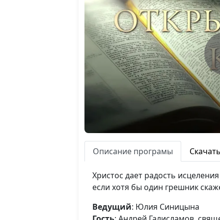
Описание програмы
Скачат
Христос дает радость исцеления 
если хотя бы один грешник скаже
Ведущий
: Юлия Синицына
Гость
: Андрей Галисламов, cвя