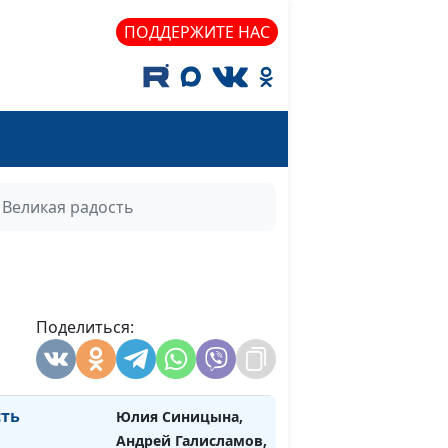
cвященнослужитель
ПОДДЕРЖИТЕ НАС
Юлия Синицына,
#900
Андрей Галисламов,
cвященнослужитель
Юлия Синицына,
#899
Андрей Галисламов,
cвященнослужитель
Великая радость
 Бога
Юлия Синицына,
#898
Андрей Галисламов,
cвященнослужитель
Поделиться:
Юлия Синицына,
#897
Андрей Галисламов,
cвященнослужитель
сть
Юлия Синицына,
#896
Андрей Галисламов,