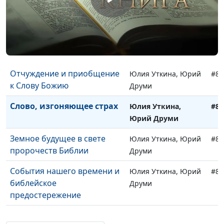
Драгоценное миро
Юлия Уткина, Юрий
#91
Друми
О восприятии Слова
Юлия Уткина, Юрий
#90
Божьего
Друми
Отчуждение и приобщение
Юлия Уткина, Юрий
#89
к Слову Божию
Друми
Слово, изгоняющее страх
Юлия Уткина,
#86
Юрий Друми
Земное будущее в свете
Юлия Уткина, Юрий
#85
пророчеств Библии
Друми
События нашего времени и
Юлия Уткина, Юрий
#84
библейское
Друми
предостережение