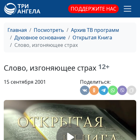
Библейское понимание
Юлия Уткина,
#12
ПОДДЕРЖИТЕ НАС
счастья
Александр
Лисичный
Главная
Посмотреть
Архив ТВ программ
Христианская свобода
Юлия Уткина,
#12
Духовное основание
Открытая Книга
Александр
Слово, изгоняющее страх
Лисичный
C чем мы приходим к Богу?
Юлия Уткина,
#12
12+
Слово, изгоняющее страх
Александр
Лисичный
15 сентября 2001
Поделиться:
Иисус и самарянка
Юлия Уткина,
#11
Александр
Лисичный
Исцеление одержимого
Юлия Уткина,
#10
сына
Александр
Лисичный