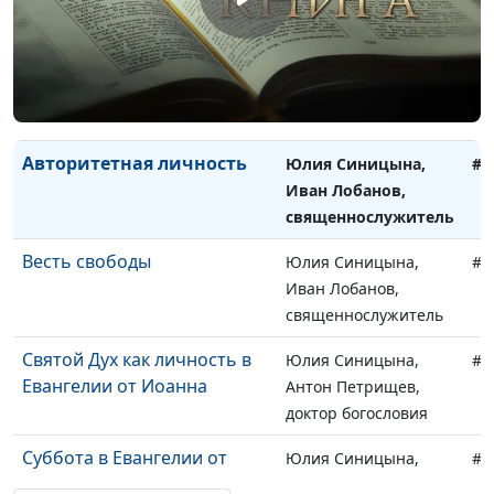
священнослужитель
Праведность Божья
Юлия Синицына,
#8
Иван Лобанов,
священнослужитель
Авторитетная личность
Юлия Синицына,
#8
Иван Лобанов,
священнослужитель
Весть свободы
Юлия Синицына,
#8
Иван Лобанов,
священнослужитель
Святой Дух как личность в
Юлия Синицына,
#8
Евангелии от Иоанна
Антон Петрищев,
доктор богословия
Суббота в Евангелии от
Юлия Синицына,
#8
Иоанна
Антон Петрищев,