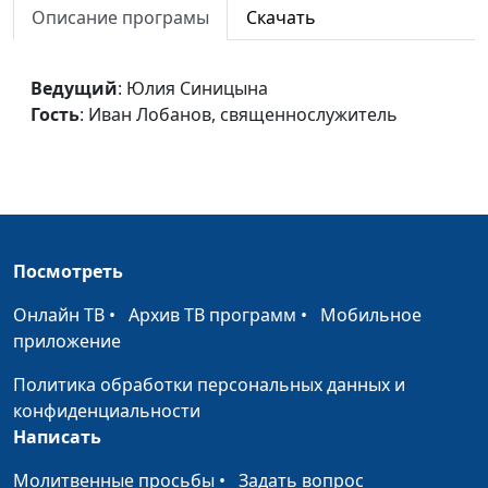
Описание програмы
Скачать
доктор богословия
Человеческая природа
Юлия Синицына,
#8
Иисуса Христа
Ведущий
: Юлия Синицына
Антон Петрищев,
Гость
: Иван Лобанов, священнослужитель
доктор богословия
Божественность Иисуса
Юлия Синицына,
#8
Христа
Антон Петрищев,
доктор богословия
Быть с Иисусом
Юлия Синицына,
#8
Посмотреть
Антон Петрищев,
доктор богословия
Онлайн ТВ
•
Архив ТВ программ
•
Мобильное
приложение
"Чтобы поверили..."
Юлия Синицына,
#8
Антон Петрищев,
Политика обработки персональных данных и
доктор богословия
конфиденциальности
Написать
Вера и слово
Юлия Синицына,
#8
Антон Петрищев,
Молитвенные просьбы
•
Задать вопрос