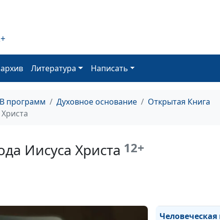
2+
Авторитетная 
оархив
Литература
Написать
Весть свободы
ТВ программ
Духовное основание
Открытая Книга
 Христа
Святой Дух как
Евангелии от 
12+
ода Иисуса Христа
Суббота в Еван
Иоанна
Человеческая