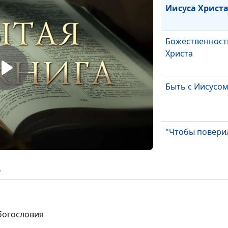
Иисуса Христ
Божественност
Христа
Быть с Иисусо
"Чтобы поверил
ь
Вера и слово
богословия
Вера и чудеса