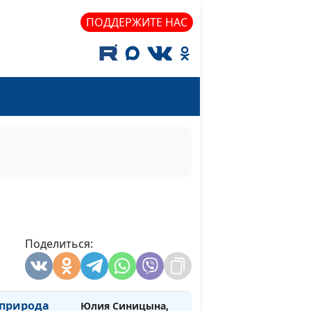
Иван Лобанов,
ПОДДЕРЖИТЕ НАС
священнослужитель
личность
Юлия Синицына,
#837
Иван Лобанов,
священнослужитель
Юлия Синицына,
#836
Иван Лобанов,
священнослужитель
 личность в
Юлия Синицына,
#835
Иоанна
Антон Петрищев,
доктор богословия
гелии от
Поделиться:
Юлия Синицына,
#834
Антон Петрищев,
доктор богословия
 природа
Юлия Синицына,
#833