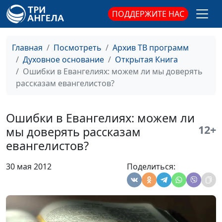
ПОДДЕРЖИТЕ НАС
Жертва Богу
Юлия Синицына,
#7
Виталий Киссер
Жертва Христа
Главная
Посмотреть
Архив ТВ программ
Юлия Синицына,
#7
Духовное основание
Открытая Книга
Виталий Киссер
Ошибки в Евангелиях: можем ли мы доверять
Кровь Христа
Юлия Синицына,
#7
рассказам евангелистов?
Виталий Киссер
Загадки воскресения
Виталий Синикоп,
#7
Ошибки в Евангелиях: можем ли
Христа: действительно ли
Александр Синицын,
12+
мы доверять рассказам
Он воскрес?
священнослужитель
евангелистов?
Загадки смерти Христа:
Виталий Синикоп,
#7
30 мая 2012
Поделиться:
действительно ли Он умер
Александр Синицын,
на кресте?
священнослужитель
Загадки жизни Иисуса: была
Виталий Синикоп,
#7
ли у Христа жена?
Александр Синицын,