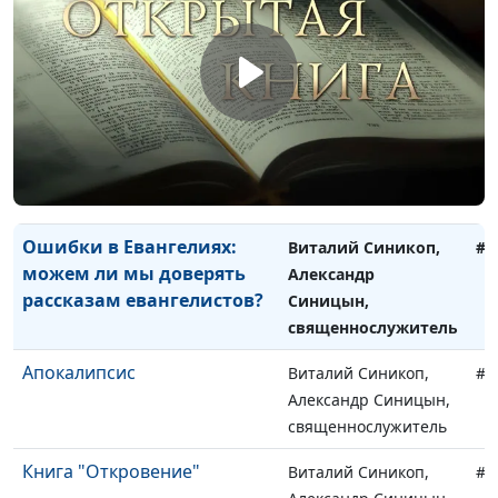
священнослужитель
Загадки детства Христа: был
Виталий Синикоп,
#7
ли Иисус в Индии?
Александр Синицын,
священнослужитель
Загадки рождения Христа:
Виталий Синикоп,
#7
от кого родился Иисус, от
Александр Синицын,
блудницы или от девы?
священнослужитель
Ошибки в Евангелиях:
Виталий Синикоп,
#7
можем ли мы доверять
Александр
рассказам евангелистов?
Синицын,
священнослужитель
Апокалипсис
Виталий Синикоп,
#7
Александр Синицын,
священнослужитель
Книга "Откровение"
Виталий Синикоп,
#7