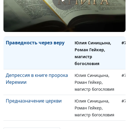
магистр богословия
Детская вера или
Юлия Синицына,
#75
инфантильность
Роман Гейкер,
магистр богословия
Праведность через веру
Юлия Синицына,
#75
Роман Гейкер,
магистр
богословия
Депрессия в книге пророка
Юлия Синицына,
#75
Иеремии
Роман Гейкер,
магистр богословия
Предназначение церкви
Юлия Синицына,
#75
Роман Гейкер,
магистр богословия
Профилактика разногласий
Юлия Синицына,
#75