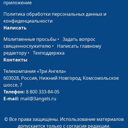
приложение
Василий Ничик,
магистр богословия
Политика обработки персональных данных и
конфиденциальности
Обращение к христианской
Юлия Синицына,
#73
Написать
церкви
Василий Ничик,
магистр богословия
Молитвенные просьбы
•
Задать вопрос
священнослужителю
•
Написать главному
Откровение. Чему
Юлия Синицына,
#73
редактору
•
Техподдержка
надлежит быть вскоре?
Василий Ничик,
Контакты
магистр богословия
Телекомпания «Три Ангела»
Благополучие другого
Юлия Синицына,
#73
603028,
Россия, Нижний Новгород,
Комсомольское
Павел Бондарев,
шоссе, 7
священнослужитель
Телефон:
8 800 333-84-05
Победить Голиафа
E-mail:
mail@3angels.ru
Юлия Синицына,
#73
Павел Бондарев,
священнослужитель
© Все права защищены. Использование материалов
Испытания и искушения
Юлия Синицына,
#73
допускается только с согласия редакции.