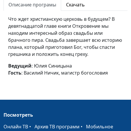
Царя
Описание програмы
Скачать
Василий Ничик,
магистр богословия
Что ждет христианскую церковь в будущем? В
Великая борьба
Юлия Синицына,
#74
девятнадцатой главе книги Откровение мы
Василий Ничик,
находим интересный образ свадьбы или
магистр богословия
брачного пира. Свадьба завершает всю историю
плана, который приготовил Бог, чтобы спасти
Сладкая и горькая книга
Юлия Синицына,
#74
грешника и положить конец греху.
Василий Ничик,
магистр богословия
Ведущий
: Юлия Синицына
Гость
: Василий Ничик, магистр богословия
Взаимоотношения церкви и
Юлия Синицына,
#74
мира
Василий Ничик,
магистр богословия
Кто может пребывать на
Юлия Синицына,
#73
святой горе Божьей?
Василий Ничик,
Посмотреть
магистр богословия
Онлайн ТВ
•
Архив ТВ программ
•
Мобильное
Величие и Слава Божья
Юлия Синицына,
#73