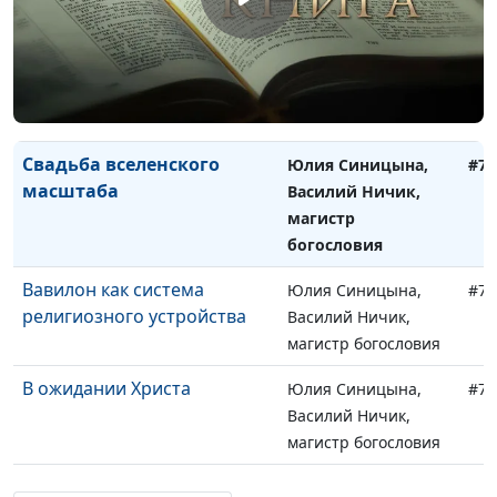
магистр богословия
Тысячелетнее царство
Юлия Синицына,
#74
Василий Ничик,
магистр богословия
Свадьба вселенского
Юлия Синицына,
#74
масштаба
Василий Ничик,
магистр
богословия
Вавилон как система
Юлия Синицына,
#74
религиозного устройства
Василий Ничик,
магистр богословия
В ожидании Христа
Юлия Синицына,
#74
Василий Ничик,
магистр богословия
Величайшее покушение на
Юлия Синицына,
#74