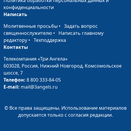
Политика обработки персональных данных и
Павел Бондарев,
конфиденциальности
священнослужитель
Написать
Победить Голиафа
Юлия Синицына,
#73
Молитвенные просьбы
•
Задать вопрос
Павел Бондарев,
священнослужителю
•
Написать главному
священнослужитель
редактору
•
Техподдержка
Контакты
Испытания и искушения
Юлия Синицына,
#73
Павел Бондарев,
Телекомпания «Три Ангела»
священнослужитель
603028,
Россия, Нижний Новгород,
Комсомольское
шоссе, 7
Две формы поклонения
Юлия Синицына,
#73
Телефон:
8 800 333-84-05
Богу
Павел Бондарев,
E-mail:
mail@3angels.ru
священнослужитель
Божье присутствие
Юлия Синицына,
#73
© Все права защищены. Использование материалов
Павел Бондарев,
допускается только с согласия редакции.
священнослужитель
Исцеление прокаженных
Юлия Синицына,
#73