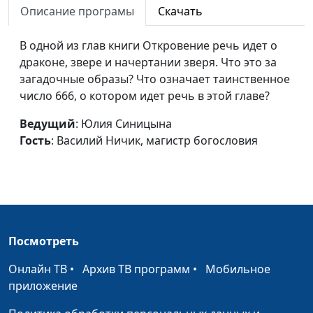
мира
Описание програмы
Скачать
Василий Ничик,
магистр богословия
В одной из глав книги Откровение речь идет о
Кто может пребывать на
Юлия Синицына,
#73
драконе, звере и начертании зверя. Что это за
святой горе Божьей?
Василий Ничик,
загадочные образы? Что означает таинственное
магистр богословия
число 666, о котором идет речь в этой главе?
Величие и Слава Божья
Юлия Синицына,
#73
Ведущий
: Юлия Синицына
Василий Ничик,
Гость
: Василий Ничик, магистр богословия
магистр богословия
Обращение к христианской
Юлия Синицына,
#73
церкви
Василий Ничик,
магистр богословия
Посмотреть
Откровение. Чему
Юлия Синицына,
#73
надлежит быть вскоре?
Василий Ничик,
Онлайн ТВ
•
Архив ТВ программ
•
Мобильное
магистр богословия
приложение
Благополучие другого
Юлия Синицына,
#73