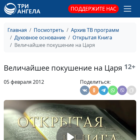
магистр богословия
ПОДДЕРЖИТЕ НАС
Что такое гнев Божий?
Юлия Синицына,
#74
Роман Гейкер,
Главная
Посмотреть
Архив ТВ программ
магистр богословия
Духовное основание
Открытая Книга
Величайшее покушение на Царя
Новый город
Юлия Синицына,
#74
Василий Ничик,
магистр богословия
12+
Величайшее покушение на Царя
Тысячелетнее царство
Юлия Синицына,
#74
05 февраля 2012
Поделиться:
Василий Ничик,
магистр богословия
Свадьба вселенского
Юлия Синицына,
#74
масштаба
Василий Ничик,
магистр богословия
Вавилон как система
Юлия Синицына,
#74
религиозного устройства
Василий Ничик,