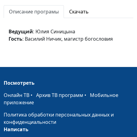
Победить Голиафа
Юлия Синицына,
#73
Описание програмы
Скачать
Павел Бондарев,
священнослужитель
Испытания и искушения
Ведущий
: Юлия Синицына
Юлия Синицына,
#73
Гость
: Василий Ничик, магистр богословия
Павел Бондарев,
священнослужитель
Две формы поклонения
Юлия Синицына,
#73
Богу
Павел Бондарев,
священнослужитель
Посмотреть
Божье присутствие
Юлия Синицына,
#73
Павел Бондарев,
Онлайн ТВ
•
Архив ТВ программ
•
Мобильное
священнослужитель
приложение
Исцеление прокаженных
Юлия Синицына,
#73
Политика обработки персональных данных и
Павел Бондарев,
конфиденциальности
священнослужитель
Написать