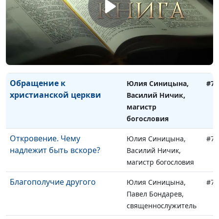
святой горе Божьей?
Василий Ничик,
магистр богословия
Величие и Слава Божья
Юлия Синицына,
#73
Василий Ничик,
магистр богословия
Обращение к
Юлия Синицына,
#73
христианской церкви
Василий Ничик,
магистр
богословия
Откровение. Чему
Юлия Синицына,
#73
надлежит быть вскоре?
Василий Ничик,
магистр богословия
Благополучие другого
Юлия Синицына,
#73
Павел Бондарев,
священнослужитель