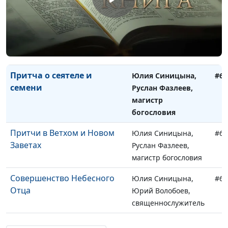
магистр богословия
Притча о пшенице и
Юлия Синицына,
#68
плевелах
Руслан Фазлеев,
магистр богословия
Притча о сеятеле и
Юлия Синицына,
#67
семени
Руслан Фазлеев,
магистр
богословия
Притчи в Ветхом и Новом
Юлия Синицына,
#67
Заветах
Руслан Фазлеев,
магистр богословия
Совершенство Небесного
Юлия Синицына,
#67
Отца
Юрий Волобоев,
священнослужитель
Христос и Божий закон
Юлия Синицына,
#67