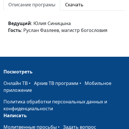
Описание програмы
Скачать
Юрий Волобоев,
священнослужитель
Заповеди блаженства
Ведущий
: Юлия Синицына
Юлия Синицына,
#67
Гость
: Руслан Фазлеев, магистр богословия
Юрий Волобоев,
священнослужитель
Миссия Иисуса Христа
Юлия Синицына,
#67
Юрий Волобоев,
священнослужитель
Посмотреть
Искушения Иисуса Христа
Юлия Синицына,
#67
Юрий Волобоев,
Онлайн ТВ
•
Архив ТВ программ
•
Мобильное
священнослужитель
приложение
Крещение Иисуса Христа
Юлия Синицына,
#67
Политика обработки персональных данных и
Юрий Волобоев,
конфиденциальности
священнослужитель
Написать
Плод покаяния
Юлия Синицына,
#67
Молитвенные просьбы
•
Задать вопрос