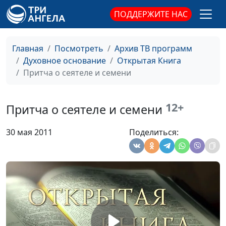
магистр богословия
ПОДДЕРЖИТЕ НАС
Притча о зарытом таланте
Юлия Синицына,
#68
Руслан Фазлеев,
Главная
Посмотреть
Архив ТВ программ
магистр богословия
Духовное основание
Открытая Книга
Притча о сеятеле и семени
Притча об овцах и козлах
Юлия Синицына,
#68
Руслан Фазлеев,
магистр богословия
12+
Притча о сеятеле и семени
Притча о талантах
Юлия Синицына,
#68
30 мая 2011
Поделиться:
Руслан Фазлеев,
магистр богословия
Притча о блудном сыне
Юлия Синицына,
#68
Руслан Фазлеев,
магистр богословия
Притча о сокрытом
Юлия Синицына,
#68
сокровище
Руслан Фазлеев,