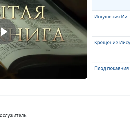
Искушения Иис
Крещение Иису
Плод покаяния
ь
Новый исход
нослужитель
Два царя - два 