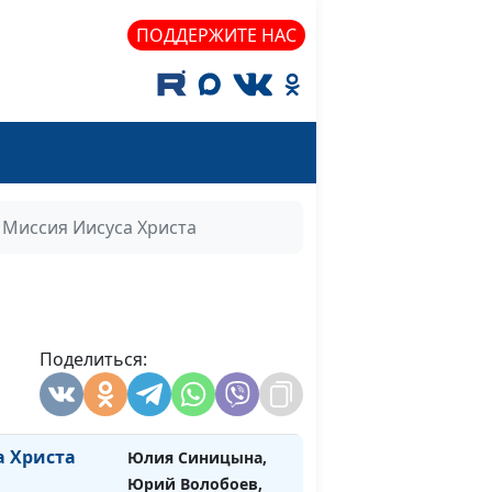
магистр богословия
ПОДДЕРЖИТЕ НАС
ом и Новом
Юлия Синицына,
#678
Руслан Фазлеев,
магистр богословия
Небесного
Юлия Синицына,
#677
Юрий Волобоев,
священнослужитель
Миссия Иисуса Христа
й закон
Юлия Синицына,
#676
Юрий Волобоев,
священнослужитель
енства
Поделиться:
Юлия Синицына,
#675
Юрий Волобоев,
священнослужитель
а Христа
Юлия Синицына,
#674
Юрий Волобоев,