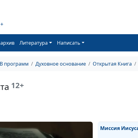
Притчи в Ветх
2+
Заветах
оархив
Литература
Написать
Совершенство 
Отца
ТВ программ
Духовное основание
Открытая Книга
Христос и Божи
12+
та
Заповеди блаж
Миссия Иисус