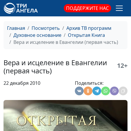
Эдуард Симинюк,
ПОДДЕРЖИТЕ НАС
магистр богословия
Два костра
Юлия Синицына,
#65
Главная
Посмотреть
Архив ТВ программ
Эдуард Симинюк,
Духовное основание
Открытая Книга
магистр богословия
Вера и исцеление в Евангелии (первая часть)
Наша ценность
Юлия Синицына,
#65
Эдуард Симинюк,
Вера и исцеление в Евангелии
12+
магистр богословия
(первая часть)
Причины греха
Юлия Синицына,
#65
22 декабря 2010
Поделиться:
Эдуард Симинюк,
магистр богословия
Защита от сил тьмы
Юлия Синицына,
#64
Эдуард Симинюк,
магистр богословия
Стойкость святых
Юлия Синицына,
#64