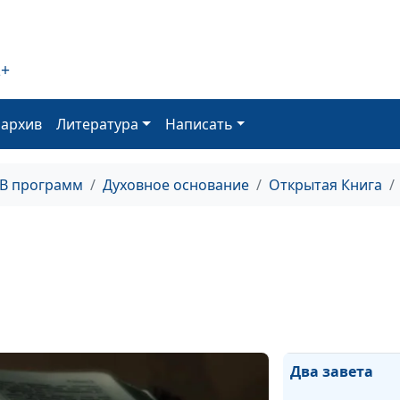
Библейское по
истории
2+
Праведность п
оархив
Литература
Написать
Сквозь испыта
ТВ программ
Духовное основание
Открытая Книга
Семь подарков
Два завета