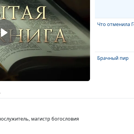
Что отменила Г
Брачный пир
Празднуя с Бог
ь
нослужитель, магистр богословия
Особые дары т
вестников