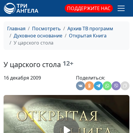
ПОДДЕРЖИТЕ НАС
В завете с Богом
Юлия Синицына,
#
Эдуард Симинюк,
священнослужитель,
Главная
Посмотреть
Архив ТВ программ
магистр богословия
Духовное основание
Открытая Книга
«Не бойся...»
У царского стола
Юлия Синицына,
#
Эдуард Симинюк,
священнослужитель,
12+
У царского стола
магистр богословия
Самое безопасное место
Юлия Синицына,
#
16 декабря 2009
Поделиться:
Эдуард Симинюк,
священнослужитель,
магистр богословия
Мера прощения
Юлия Синицына,
#
Эдуард Симинюк,
священнослужитель,
магистр богословия