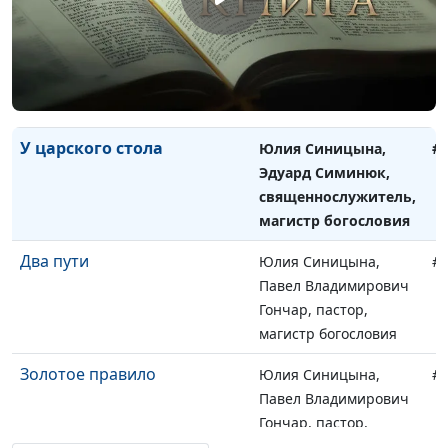
Голодные у накрытого
Юлия Синицына,
#
стола
Эдуард Симинюк,
священнослужитель,
магистр богословия
У царского стола
Юлия Синицына,
#
Эдуард Симинюк,
священнослужитель,
магистр богословия
Два пути
Юлия Синицына,
#
Павел Владимирович
Гончар, пастор,
магистр богословия
Золотое правило
Юлия Синицына,
#
Павел Владимирович
Гончар, пастор,
магистр богословия