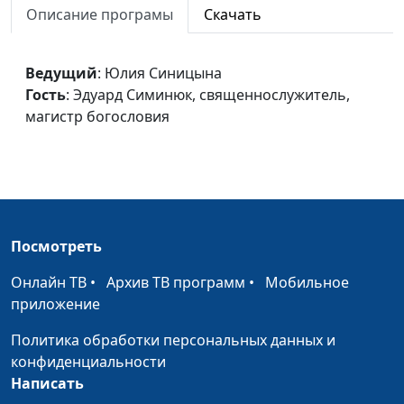
Описание програмы
Скачать
Царство Небесное
Юлия Синицына,
#
Павел Владимирович
Ведущий
: Юлия Синицына
Гончар, пастор,
Гость
: Эдуард Симинюк, священнослужитель,
магистр богословия
магистр богословия
Образец молитвы
Юлия Синицына,
#
Павел Владимирович
Гончар, пастор,
магистр богословия
Проявление религиозности
Юлия Синицына,
#
Посмотреть
Павел Владимирович
Онлайн ТВ
•
Архив ТВ программ
•
Мобильное
Гончар, пастор,
приложение
магистр богословия
Политика обработки персональных данных и
Движение вперед
Юлия Синицына,
#
конфиденциальности
Павел Владимирович
Написать
Гончар, пастор,