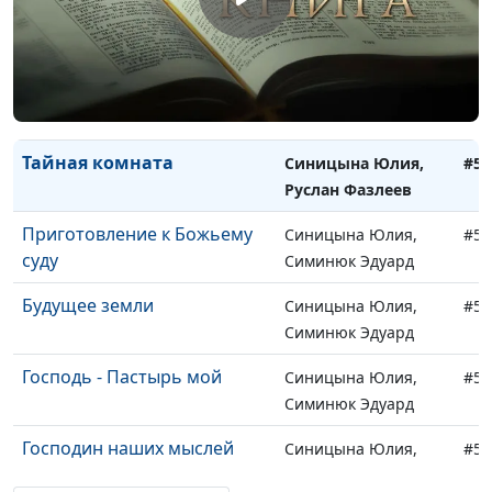
Молитвенная жизнь
Синицына Юлия,
#53
Руслан Фазлеев
Главная цель молитвы
Синицына Юлия,
#53
Руслан Фазлеев
Тайная комната
Синицына Юлия,
#53
Руслан Фазлеев
Приготовление к Божьему
Синицына Юлия,
#53
суду
Симинюк Эдуард
Будущее земли
Синицына Юлия,
#53
Симинюк Эдуард
Господь - Пастырь мой
Синицына Юлия,
#53
Симинюк Эдуард
Господин наших мыслей
Синицына Юлия,
#52
Симинюк Эдуард