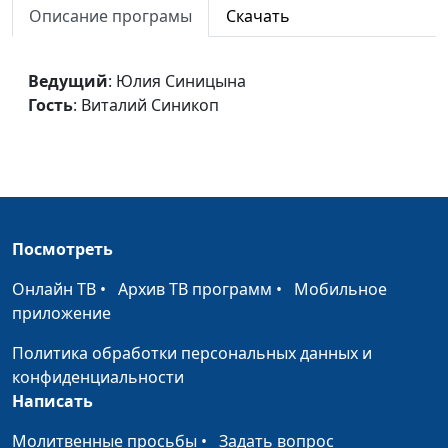
Описание програмы
Скачать
СОТВОРЕНИЕ
Юлия Синицына,
#45
Виталий Синикоп
Ведущий
: Юлия Синицына
МЕДЬ ВМЕСТО ЗОЛОТА
Юлия Синицына,
#45
Гость
: Виталий Синикоп
Виталий Бахтин
ДЕТИ САМУИЛА
Юлия Синицына,
#45
Виталий Бахтин
ЖЕРТВА АВРААМА
Юлия Синицына,
#45
Виталий Бахтин
Посмотреть
Заповеди Блаженства
Юлия Синицына,
#45
Онлайн ТВ
•
Архив ТВ программ
•
Мобильное
Иван Лобанов
приложение
Искушения Иисуса
Юлия Синицына,
#44
Политика обработки персональных данных и
Иван Лобанов
конфиденциальности
Написать
Иоанн Креститель
Юлия Синицына,
#44
Молитвенные просьбы
•
Задать вопрос
Иван Лобанов