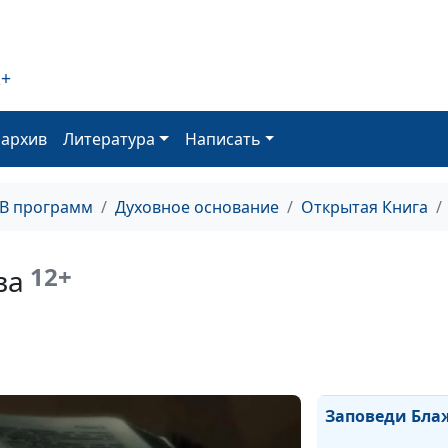
ЭДЕМСКИЙ СА
2+
СОТВОРЕНИЕ Ч
оархив
Литература
Написать
СОТВОРЕНИЕ
ТВ программ
Духовное основание
Открытая Книга
МЕДЬ ВМЕСТО 
12+
ва
ДЕТИ САМУИЛА
ЖЕРТВА АВРАА
Заповеди Бла