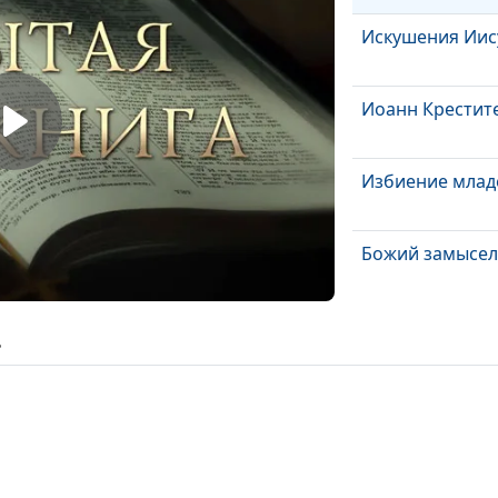
Искушения Иис
Иоанн Крестит
Избиение млад
Божий замысел
Родословие Иис
ь
Суть христианс
Служение Богу